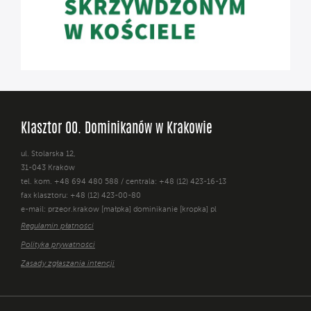
Klasztor OO. Dominikanów w Krakowie
ul. Stolarska 12,
31-043 Kraków
tel. kom. +48 694 480 588 / centrala: +48 (12) 423-16-13
fax klasztoru: +48 (12) 423-00-80
e-mail: przeor.krakow [małpka] dominikanie [kropka] pl
Regulamin płatności
Polityka prywatności
Zasady zgłaszania intencji