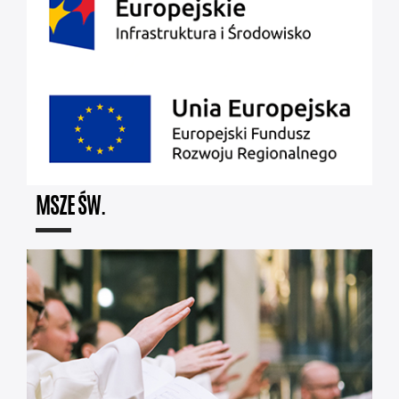
MSZE ŚW.