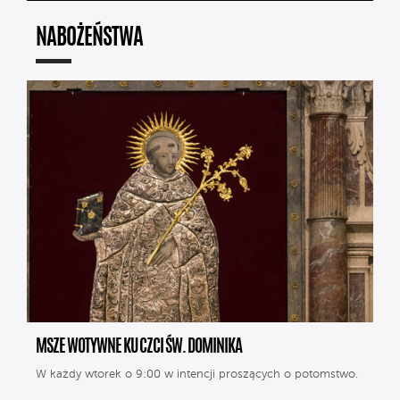
NABOŻEŃSTWA
MSZE WOTYWNE KU CZCI ŚW. DOMINIKA
W każdy wtorek o 9:00 w intencji proszących o potomstwo.