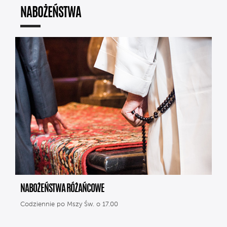
NABOŻEŃSTWA
NABOŻEŃSTWA RÓŻAŃCOWE
Codziennie po Mszy Św. o 17.00