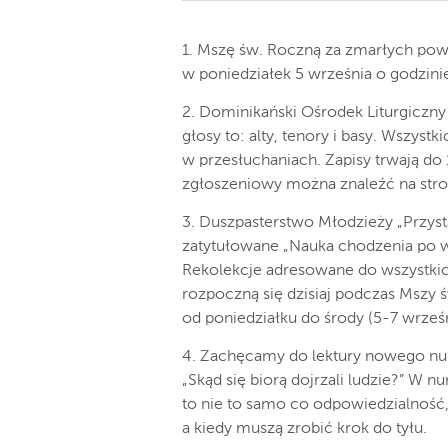
1. Mszę św. Roczną za zmarłych pow
w poniedziałek 5 września o godzin
2. Dominikański Ośrodek Liturgiczn
głosy to: alty, tenory i basy. Wszys
w przesłuchaniach. Zapisy trwają do
zgłoszeniowy można znaleźć na stron
3. Duszpasterstwo Młodzieży „Przyst
zatytułowane „Nauka chodzenia po w
Rekolekcje adresowane do wszystki
rozpoczną się dzisiaj podczas Mszy 
od poniedziałku do środy (5-7 wrześn
4. Zachęcamy do lektury nowego nu
„Skąd się biorą dojrzali ludzie?” W
to nie to samo co odpowiedzialność,
a kiedy muszą zrobić krok do tyłu.