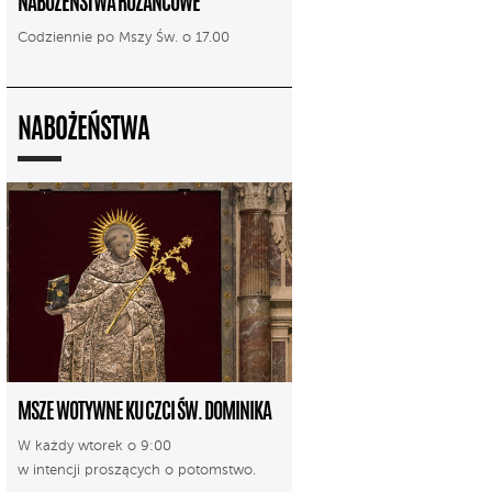
NABOŻEŃSTWA RÓŻAŃCOWE
Codziennie po Mszy Św. o 17.00
NABOŻEŃSTWA
MSZE WOTYWNE KU CZCI ŚW. DOMINIKA
W każdy wtorek o 9:00
w intencji proszących o potomstwo.