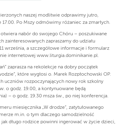
ierzonych naszej modlitwie odprawimy jutro,
ie 17.00. Po Mszy odmówimy różaniec za zmarłych.
y otwiera nabór do swojego Chóru – poszukiwane
tkich zainteresowanych zapraszamy do udziału
 11 września, a szczegółowe informacje i formularz
ie internetowej www.liturgia.dominikanie.pl.
ań” zaprasza na rekolekcje na dobry początek
odzie”, które wygłosi o. Marek Rozpłochowski OP.
ch uczniów rozpoczynających nowy rok szkolny
św. o godz. 19.00, a kontynuowane będą
ia) – o godz. 19.30 msza św., po niej konferencja.
meru miesięcznika „W drodze”, zatytułowanego
 numerze m.in. o tym dlaczego samodzielność
 jak długo rodzice powinni ingerować w życie dzieci,