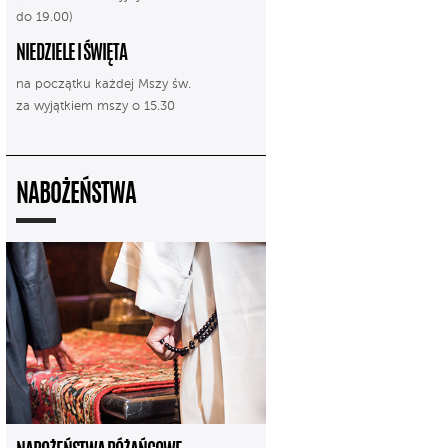
do 19.00)
NIEDZIELE I ŚWIĘTA
na początku każdej Mszy św.
za wyjątkiem mszy o 15.30
NABOŻEŃSTWA