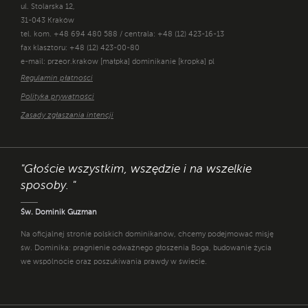
ul. Stolarska 12,
31-043 Kraków
tel. kom. +48 694 480 588 / centrala: +48 (12) 423-16-13
fax klasztoru: +48 (12) 423-00-80
e-mail: przeor.krakow [małpka] dominikanie [kropka] pl
Regulamin płatności
Polityka prywatności
Zasady zgłaszania intencji
"Głoście wszystkim, wszędzie i na wszelkie
sposoby. "
Św. Dominik Guzman
Na oficjalnej stronie polskich dominikanów, chcemy podejmować misję
św. Dominika: pragnienie odważnego głoszenia Boga, budowanie życia
we wspólnocie oraz poszukiwania prawdy w świecie.