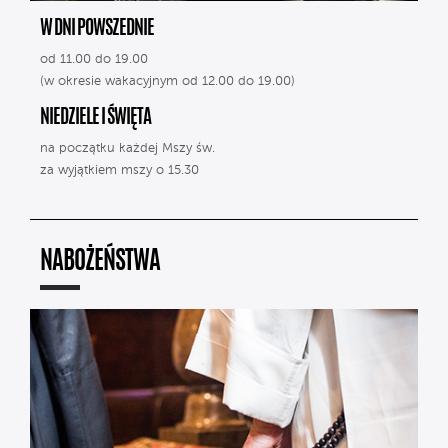
W DNI POWSZEDNIE
od 11.00 do 19.00
(w okresie wakacyjnym od 12.00 do 19.00)
NIEDZIELE I ŚWIĘTA
na początku każdej Mszy św.
za wyjątkiem mszy o 15.30
NABOŻEŃSTWA