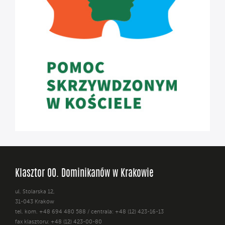
Klasztor OO. Dominikanów w Krakowie
ul. Stolarska 12,
31-043 Kraków
tel. kom. +48 694 480 588 / centrala: +48 (12) 423-16-13
fax klasztoru: +48 (12) 423-00-80