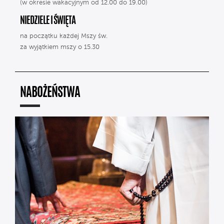
(w okresie wakacyjnym od 12.00 do 19.00)
NIEDZIELE I ŚWIĘTA
na początku każdej Mszy św.
za wyjątkiem mszy o 15.30
NABOŻEŃSTWA