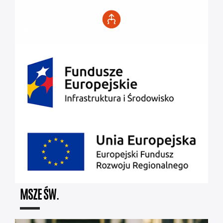
MSZE ŚW.