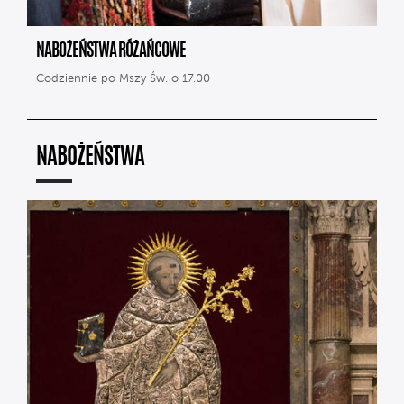
NABOŻEŃSTWA RÓŻAŃCOWE
Codziennie po Mszy Św. o 17.00
NABOŻEŃSTWA