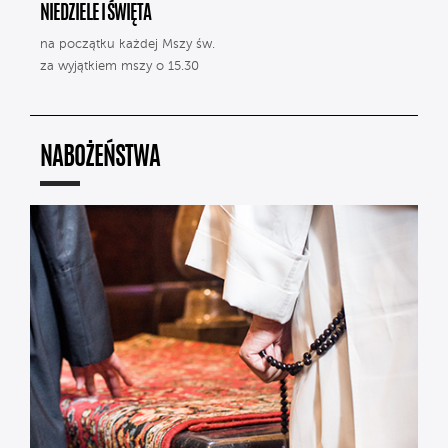
NIEDZIELE I ŚWIĘTA
na początku każdej Mszy św.
za wyjątkiem mszy o 15.30
NABOŻEŃSTWA