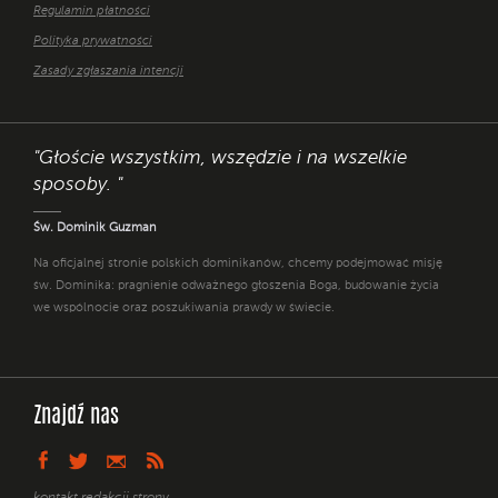
Regulamin płatności
Polityka prywatności
Zasady zgłaszania intencji
"Głoście wszystkim, wszędzie i na wszelkie
sposoby. "
Św. Dominik Guzman
Na oficjalnej stronie polskich dominikanów, chcemy podejmować misję
św. Dominika: pragnienie odważnego głoszenia Boga, budowanie życia
we wspólnocie oraz poszukiwania prawdy w świecie.
Znajdź nas
kontakt redakcji strony