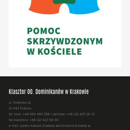
Klasztor OO. Dominikanów w Krakowie
ul. Stolarska 12,
31-043 Kraków
tel. kom. +48 694 480 588 / centrala: +48 (12) 423-16-13
fax klasztoru: +48 (12) 423-00-80
e-mail: przeor.krakow [małpka] dominikanie [kropka] pl