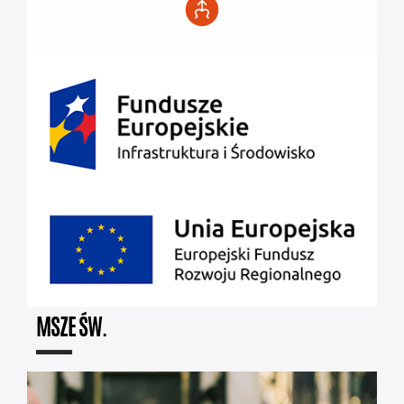
MSZE ŚW.