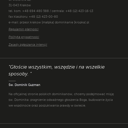
31-043 Kraków
tel. kom. +48 694 480 588 / centrala: +48 (12) 423-16-13
fax klasztoru: +48 (12) 423-00-80
e-mail: przeor.krakow [małpka] dominikanie [kropka] pl
Regulamin płatności
Polityka prywatności
Zasady zgłaszania intencji
"Głoście wszystkim, wszędzie i na wszelkie
sposoby. "
Św. Dominik Guzman
Na oficjalnej stronie polskich dominikanów, chcemy podejmować misję
św. Dominika: pragnienie odważnego głoszenia Boga, budowanie życia
we wspólnocie oraz poszukiwania prawdy w świecie.