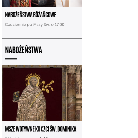
NABOŻEŃSTWA RÓŻAŃCOWE
Codziennie po Mszy Św. o 17.00
NABOŻEŃSTWA
MSZE WOTYWNE KU CZCI ŚW. DOMINIKA