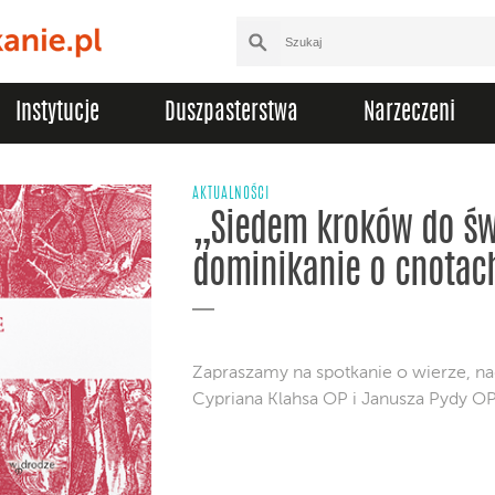
Instytucje
Duszpasterstwa
Narzeczeni
AKTUALNOŚCI
„Siedem kroków do świ
dominikanie o cnotac
Zapraszamy na spotkanie o wierze, na
Cypriana Klahsa OP i Janusza Pydy OP