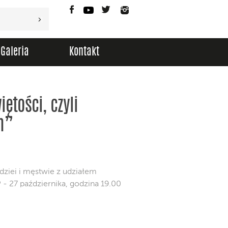
Facebook
YouTube
Twitter
Instagram
Galeria
Kontakt
ętości, czyli
h”
dziei i męstwie z udziałem
 - 27 października, godzina 19.00