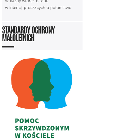
W każdy wtorek o 9:00
w intencji proszących o potomstwo.
STANDARDY OCHRONY
MAŁOLETNICH