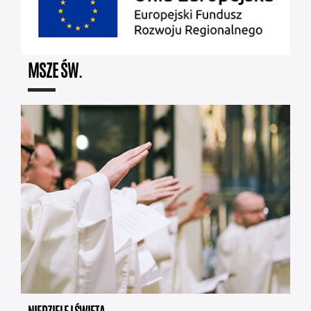
MSZE ŚW.