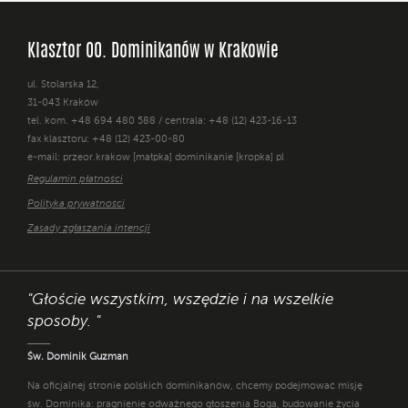
Klasztor OO. Dominikanów w Krakowie
ul. Stolarska 12,
31-043 Kraków
tel. kom. +48 694 480 588 / centrala: +48 (12) 423-16-13
fax klasztoru: +48 (12) 423-00-80
e-mail: przeor.krakow [małpka] dominikanie [kropka] pl
Regulamin płatności
Polityka prywatności
Zasady zgłaszania intencji
"Głoście wszystkim, wszędzie i na wszelkie
sposoby. "
Św. Dominik Guzman
Na oficjalnej stronie polskich dominikanów, chcemy podejmować misję
św. Dominika: pragnienie odważnego głoszenia Boga, budowanie życia