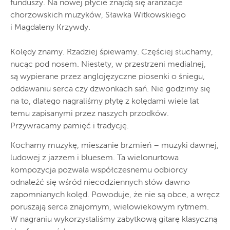
funduszy. Na nowej płycie znajdą się aranżacje
chorzowskich muzyków, Sławka Witkowskiego
i Magdaleny Krzywdy.
Kolędy znamy. Rzadziej śpiewamy. Częściej słuchamy,
nucąc pod nosem. Niestety, w przestrzeni medialnej,
są wypierane przez anglojęzyczne piosenki o śniegu,
oddawaniu serca czy dzwonkach sań. Nie godzimy się
na to, dlatego nagraliśmy płytę z kolędami wiele lat
temu zapisanymi przez naszych przodków.
Przywracamy pamięć i tradycję.
Kochamy muzykę, mieszanie brzmień – muzyki dawnej,
ludowej z jazzem i bluesem. Ta wielonurtowa
kompozycja pozwala współczesnemu odbiorcy
odnaleźć się wśród niecodziennych słów dawno
zapomnianych kolęd. Powoduje, że nie są obce, a wręcz
poruszają serca znajomym, wielowiekowym rytmem.
W nagraniu wykorzystaliśmy zabytkową gitarę klasyczną