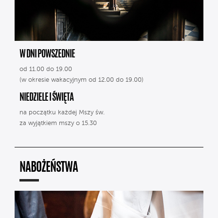
W DNI POWSZEDNIE
od 11.00 do 19.00
(w okresie wakacyjnym od 12.00 do 19.00)
NIEDZIELE I ŚWIĘTA
na początku każdej Mszy św.
za wyjątkiem mszy o 15.30
NABOŻEŃSTWA