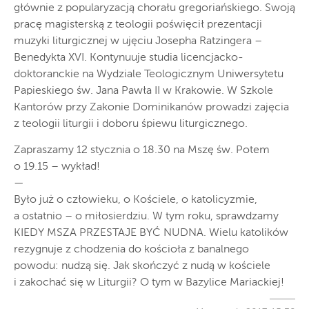
głównie z popularyzacją chorału gregoriańskiego. Swoją
pracę magisterską z teologii poświęcił prezentacji
muzyki liturgicznej w ujęciu Josepha Ratzingera –
Benedykta XVI. Kontynuuje studia licencjacko-
doktoranckie na Wydziale Teologicznym Uniwersytetu
Papieskiego św. Jana Pawła II w Krakowie. W Szkole
Kantorów przy Zakonie Dominikanów prowadzi zajęcia
z teologii liturgii i doboru śpiewu liturgicznego.
Zapraszamy 12 stycznia o 18.30 na Mszę św. Potem
o 19.15 – wykład!
—
Było już o człowieku, o Kościele, o katolicyzmie,
a ostatnio – o miłosierdziu. W tym roku, sprawdzamy
KIEDY MSZA PRZESTAJE BYĆ NUDNA. Wielu katolików
rezygnuje z chodzenia do kościoła z banalnego
powodu: nudzą się. Jak skończyć z nudą w kościele
i zakochać się w Liturgii? O tym w Bazylice Mariackiej!