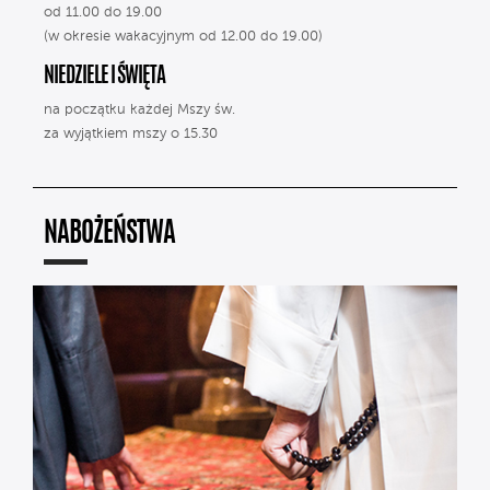
od 11.00 do 19.00
(w okresie wakacyjnym od 12.00 do 19.00)
NIEDZIELE I ŚWIĘTA
na początku każdej Mszy św.
za wyjątkiem mszy o 15.30
NABOŻEŃSTWA