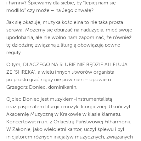
i hymny? Śpiewamy dla siebie, by “lepiej nam się
modliło” czy może – na Jego chwałę?
Jak się okazuje, muzyka kościelna to nie taka prosta
sprawa! Możemy się oburzać na nadużycia, mieć swoje
upodobania, ale nie wolno nam zapominać, że również
tę dziedzinę związaną z liturgią obowiązują pewne
reguły.
O tym, DLACZEGO NA ŚLUBIE NIE BĘDZIE ALLELUJA
ZE “SHREKA”, a wielu innych utworów organista
po prostu grać nigdy nie powinien – opowie o.
Grzegorz Doniec, dominikanin.
Ojciec
Doniec jest muzykiem-instrumentalistą
oraz pasjonatem liturgii i muzyki liturgicznej. Ukończył
Akademię Muzyczną w Krakowie w klasie klarnetu.
Koncertował m.in. z Orkiestrą Państwowej Filharmonii.
W Zakonie, jako wieloletni kantor, uczył śpiewu i był
inicjatorem różnych inicjatyw muzycznych, związanych