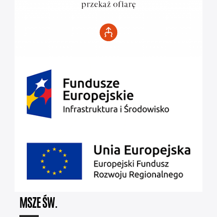
MSZE ŚW.