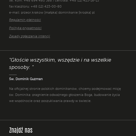
tel. kom. +48 694 480 588 / centrala: +48 (12) 423-16-13
fax klasztoru: +48 (12) 423-00-80
e-mail: przeor.krakow [małpka] dominikanie [kropka] pl
Regulamin płatności
Polityka prywatności
Zasady zgłaszania intencji
"Głoście wszystkim, wszędzie i na wszelkie
sposoby. "
Św. Dominik Guzman
Na oficjalnej stronie polskich dominikanów, chcemy podejmować misję
św. Dominika: pragnienie odważnego głoszenia Boga, budowanie życia
we wspólnocie oraz poszukiwania prawdy w świecie.
Znajdź nas