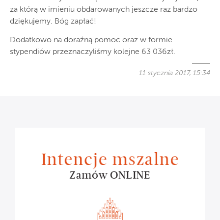
za którą w
imieniu obdarowanych jeszcze raz bardzo
dziękujemy. Bóg zapłać!
Dodatkowo na
doraźną
pomoc
oraz w formie
stypendiów
przeznaczyliśmy kolejne
63
036
zł.
11 stycznia 2017, 15:34