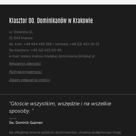
Klasztor OO. Dominikanów w Krakowie
ul. Stolarska 12,
31-043 Kraków
tel. kom. +48 694 480 588 / centrala: +48 (12) 423-16-13
fax klasztoru: +48 (12) 423-00-80
e-mail: przeor.krakow [małpka] dominikanie [kropka] pl
Regulamin płatności
Polityka prywatności
Zasady zgłaszania intencji
"Głoście wszystkim, wszędzie i na wszelkie
sposoby. "
Św. Dominik Guzman
Na oficjalnej stronie polskich dominikanów, chcemy podejmować misję