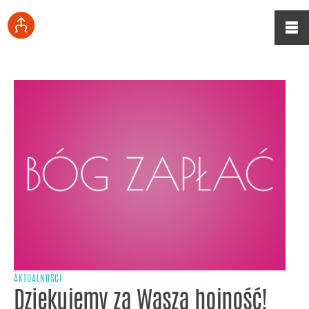
AKTUALNOŚCI
Dziękujemy za Waszą hojność!