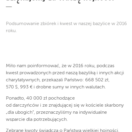
Podsumowanie zbiórek i kwest w naszej bazylice w 2016
roku.
Miło nam poinformować, że w 2016
roku
,
podczas
kwest
prowadzonych przed
nasz
ą
bazyli
ką
i
innych
a
kcji
charytatywnych
,
przekazali Państwo
: 668 502 zł,
570
$
,
993
€
i drobn
e
sumy w
innych walutach.
Ponadto, 40 000 zł
pochodz
ące
od darczyńców
i ze znajdującej się w
kościele skarbony
„
dla ubogich”, przeznaczyliśmy na indywidualne
wsparcie dla potrzebujących.
Zebrane kwoty świadczą o Państwa wielkiej hojności,