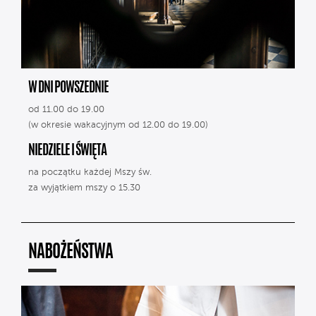
W DNI POWSZEDNIE
od 11.00 do 19.00
(w okresie wakacyjnym od 12.00 do 19.00)
NIEDZIELE I ŚWIĘTA
na początku każdej Mszy św.
za wyjątkiem mszy o 15.30
NABOŻEŃSTWA