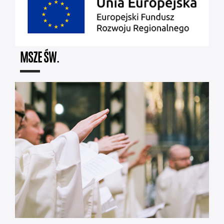
MSZE ŚW.