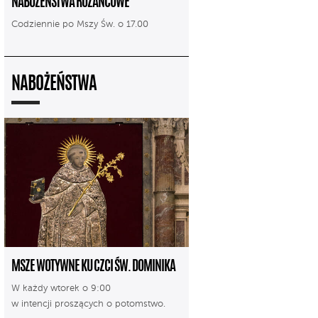
NABOŻEŃSTWA RÓŻAŃCOWE
Codziennie po Mszy Św. o 17.00
NABOŻEŃSTWA
MSZE WOTYWNE KU CZCI ŚW. DOMINIKA
W każdy wtorek o 9:00
w intencji proszących o potomstwo.