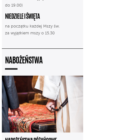
do 19.00)
NIEDZIELE I ŚWIĘTA
na początku każdej Mszy św.
za wyjątkiem mszy o 15.30
NABOŻEŃSTWA