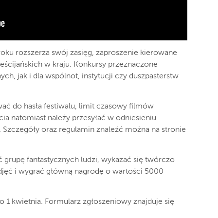
roku rozszerza swój zasięg, zaproszenie kierowane
ześcijańskich w kraju. Konkursy przeznaczone
h, jak i dla wspólnot, instytucji czy duszpasterstw
ać do hasła festiwalu, limit czasowy filmów
ia natomiast należy przesyłać w odniesieniu
. Szczegóły oraz regulamin znaleźć można na stronie
ć grupę fantastycznych ludzi, wykazać się twórczo
zdjęć i wygrać główną nagrodę o wartości 5000
o 1 kwietnia. Formularz zgłoszeniowy znajduje się