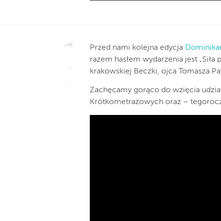
Przed nami kolejna edycja
Dominikań
razem hasłem wydarzenia jest „Siła pr
krakowskiej Beczki, ojca Tomasza P
Zachęcamy gorąco do wzięcia udzia
Krótkometrażowych oraz – tegorocz