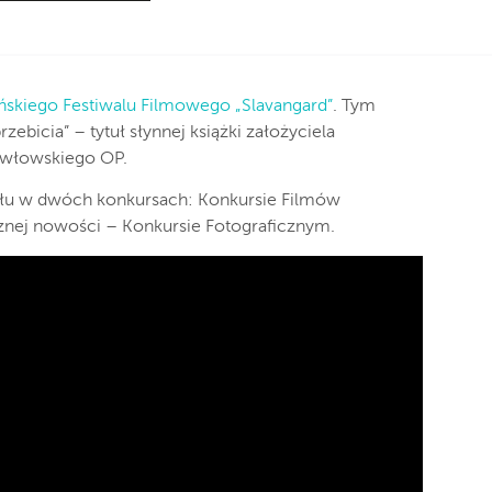
skiego Festiwalu Filmowego „Slavangard”
. Tym
zebicia” – tytuł słynnej książki założyciela
awłowskiego OP.
łu w dwóch konkursach: Konkursie Filmów
nej nowości – Konkursie Fotograficznym.