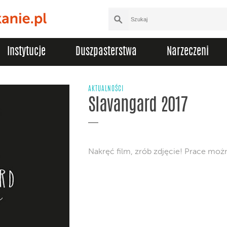
Instytucje
Duszpasterstwa
Narzeczeni
AKTUALNOŚCI
Slavangard 2017
Nakręć film, zrób zdjęcie! Prace możn