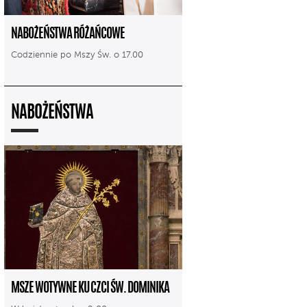
NABOŻEŃSTWA RÓŻAŃCOWE
Codziennie po Mszy Św. o 17.00
NABOŻEŃSTWA
MSZE WOTYWNE KU CZCI ŚW. DOMINIKA