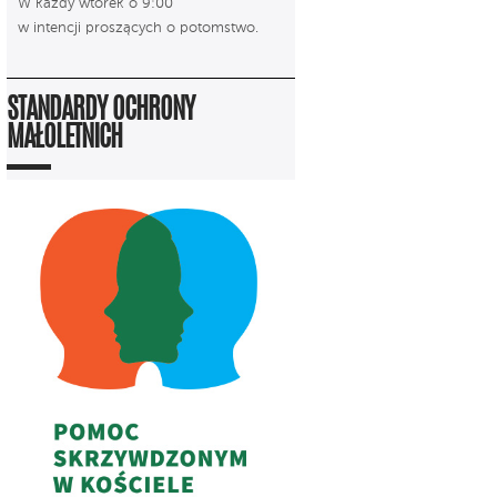
W każdy wtorek o 9:00
w intencji proszących o potomstwo.
STANDARDY OCHRONY
MAŁOLETNICH