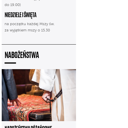
do 19.00)
NIEDZIELE I ŚWIĘTA
na początku każdej Mszy św.
za wyjątkiem mszy o 15.30
NABOŻEŃSTWA