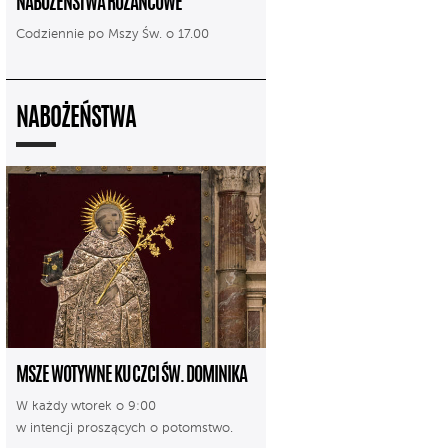
NABOŻEŃSTWA RÓŻAŃCOWE
Codziennie po Mszy Św. o 17.00
NABOŻEŃSTWA
MSZE WOTYWNE KU CZCI ŚW. DOMINIKA
W każdy wtorek o 9:00
w intencji proszących o potomstwo.