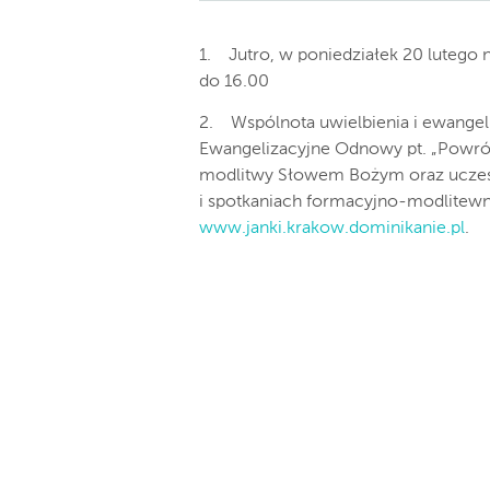
1. Jutro, w poniedziałek 20 lutego 
do 16.00
2. Wspólnota uwielbienia i ewangel
Ewangelizacyjne Odnowy pt. „Powrót 
modlitwy Słowem Bożym oraz uczes
i spotkaniach formacyjno-modlitewny
www.janki.krakow.dominikanie.pl
.