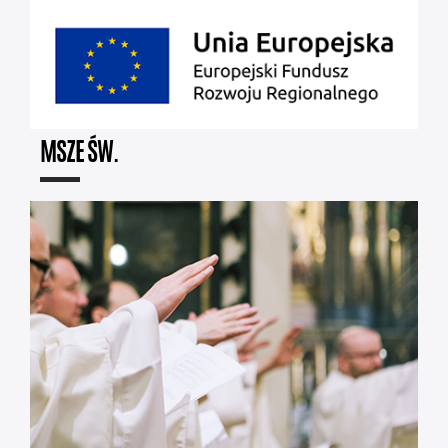
MSZE ŚW.