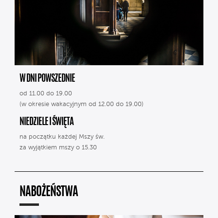
W DNI POWSZEDNIE
od 11.00 do 19.00
(w okresie wakacyjnym od 12.00 do 19.00)
NIEDZIELE I ŚWIĘTA
na początku każdej Mszy św.
za wyjątkiem mszy o 15.30
NABOŻEŃSTWA