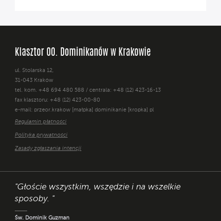
Klasztor OO. Dominikanów w Krakowie
ul. Stolarska 12,
31-043 Kraków
tel. kom. +48 694 480 588 / centrala: +48 (12) 423-16-13
fax klasztoru: +48 (12) 423-00-80
e-mail: przeor.krakow [małpka] dominikanie [kropka] pl
Regulamin płatności
Polityka prywatności
Zasady zgłaszania intencji
"Głoście wszystkim, wszędzie i na wszelkie
sposoby. "
Św. Dominik Guzman