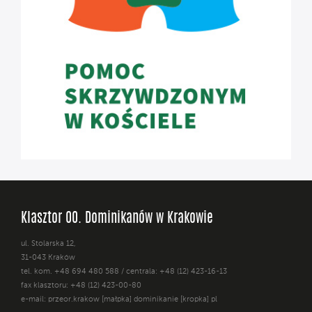
Klasztor OO. Dominikanów w Krakowie
ul. Stolarska 12,
31-043 Kraków
tel. kom. +48 694 480 588 / centrala: +48 (12) 423-16-13
fax klasztoru: +48 (12) 423-00-80
e-mail: przeor.krakow [małpka] dominikanie [kropka] pl