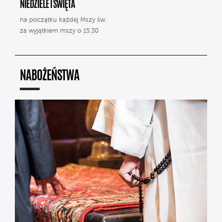
NIEDZIELE I ŚWIĘTA
na początku każdej Mszy św.
za wyjątkiem mszy o 15.30
NABOŻEŃSTWA