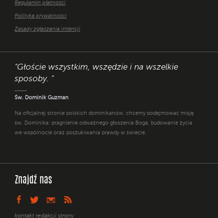
Regulamin płatności
Polityka prywatności
Zasady zgłaszania intencji
"Głoście wszystkim, wszędzie i na wszelkie
sposoby. "
Św. Dominik Guzman
Na oficjalnej stronie polskich dominikanów, chcemy podejmować misję
św. Dominika: pragnienie odważnego głoszenia Boga, budowanie życia
we wspólnocie oraz poszukiwania prawdy w świecie.
Znajdź nas
kontakt redakcji strony