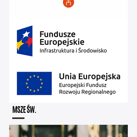
MSZE ŚW.