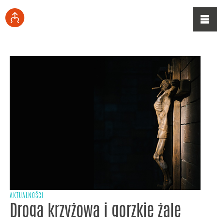
AKTUALNOŚCI
Droga krzyżowa i gorzkie żale