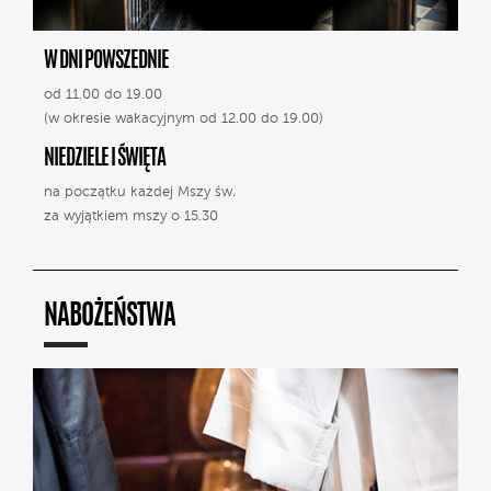
W DNI POWSZEDNIE
od 11.00 do 19.00
(w okresie wakacyjnym od 12.00 do 19.00)
NIEDZIELE I ŚWIĘTA
na początku każdej Mszy św.
za wyjątkiem mszy o 15.30
NABOŻEŃSTWA