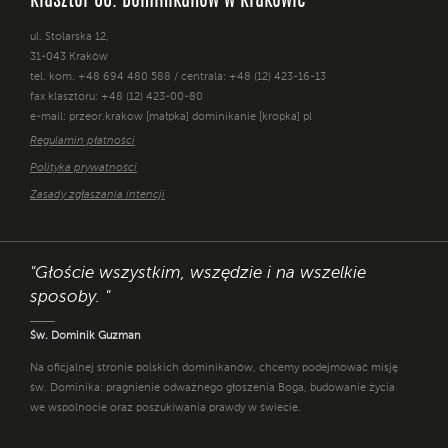
Klasztor OO. Dominikanów w Krakowie
ul. Stolarska 12,
31-043 Kraków
tel. kom. +48 694 480 588 / centrala: +48 (12) 423-16-13
fax klasztoru: +48 (12) 423-00-80
e-mail: przeor.krakow [małpka] dominikanie [kropka] pl
Regulamin płatności
Polityka prywatności
Zasady zgłaszania intencji
"Głoście wszystkim, wszędzie i na wszelkie
sposoby. "
Św. Dominik Guzman
Na oficjalnej stronie polskich dominikanów, chcemy podejmować misję
św. Dominika: pragnienie odważnego głoszenia Boga, budowanie życia
we wspólnocie oraz poszukiwania prawdy w świecie.