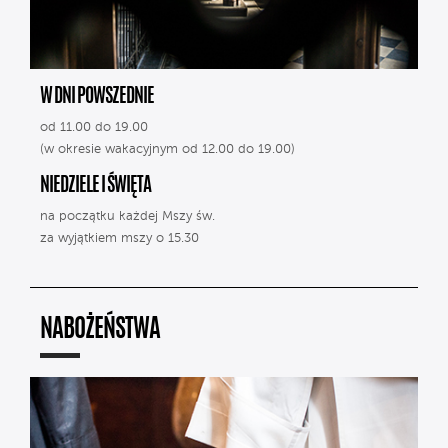
W DNI POWSZEDNIE
od 11.00 do 19.00
(w okresie wakacyjnym od 12.00 do 19.00)
NIEDZIELE I ŚWIĘTA
na początku każdej Mszy św.
za wyjątkiem mszy o 15.30
NABOŻEŃSTWA