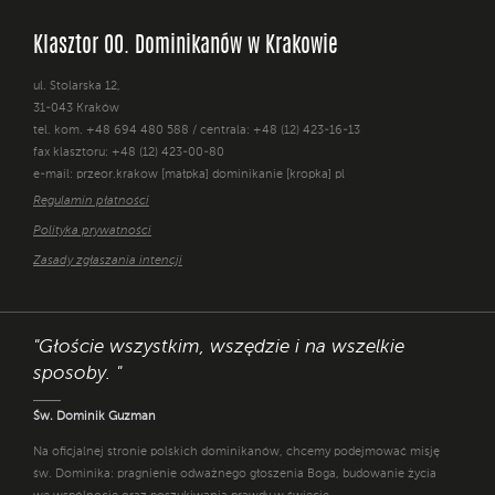
Klasztor OO. Dominikanów w Krakowie
ul. Stolarska 12,
31-043 Kraków
tel. kom. +48 694 480 588 / centrala: +48 (12) 423-16-13
fax klasztoru: +48 (12) 423-00-80
e-mail: przeor.krakow [małpka] dominikanie [kropka] pl
Regulamin płatności
Polityka prywatności
Zasady zgłaszania intencji
"Głoście wszystkim, wszędzie i na wszelkie
sposoby. "
Św. Dominik Guzman
Na oficjalnej stronie polskich dominikanów, chcemy podejmować misję
św. Dominika: pragnienie odważnego głoszenia Boga, budowanie życia