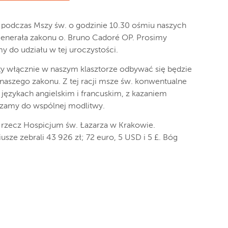
, podczas Mszy św. o godzinie 10.30 ośmiu naszych
 generała zakonu o. Bruno Cadoré OP. Prosimy
my do udziału w tej uroczystości.
y włącznie w naszym klasztorze odbywać się będzie
naszego zakonu. Z tej racji msze św. konwentualne
językach angielskim i francuskim, z kazaniem
szamy do wspólnej modlitwy.
 rzecz Hospicjum św. Łazarza w Krakowie.
sze zebrali 43 926 zł; 72 euro, 5 USD i 5 £. Bóg