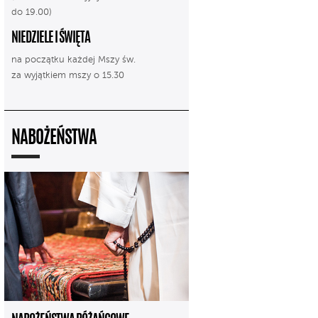
do 19.00)
NIEDZIELE I ŚWIĘTA
na początku każdej Mszy św.
za wyjątkiem mszy o 15.30
NABOŻEŃSTWA