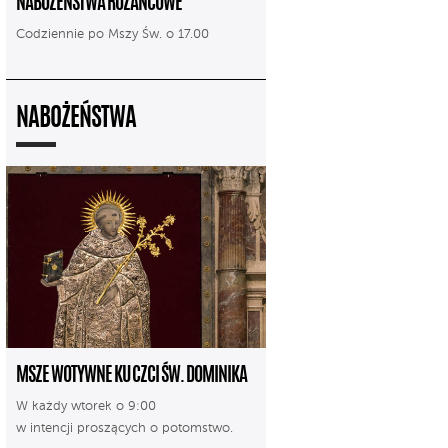
NABOŻEŃSTWA RÓŻAŃCOWE
Codziennie po Mszy Św. o 17.00
NABOŻEŃSTWA
MSZE WOTYWNE KU CZCI ŚW. DOMINIKA
W każdy wtorek o 9:00
w intencji proszących o potomstwo.