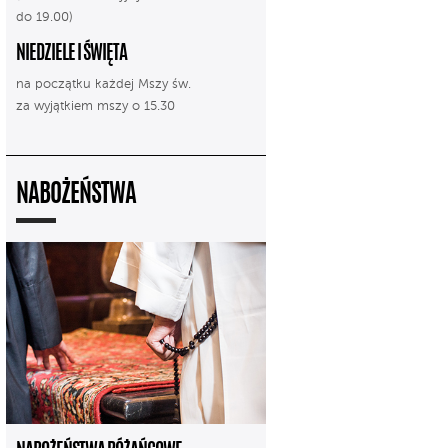
do 19.00)
NIEDZIELE I ŚWIĘTA
na początku każdej Mszy św.
za wyjątkiem mszy o 15.30
NABOŻEŃSTWA