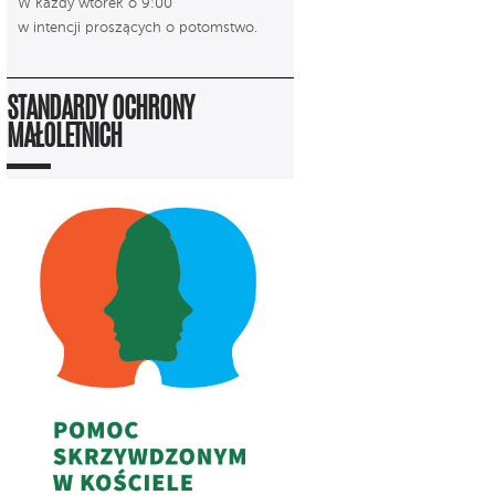
W każdy wtorek o 9:00
w intencji proszących o potomstwo.
STANDARDY OCHRONY
MAŁOLETNICH