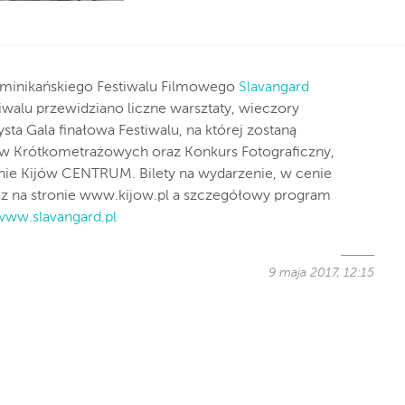
ominikańskiego Festiwalu Filmowego
Slavangard
walu przewidziano liczne warsztaty, wieczory
sta Gala finałowa Festiwalu, na której zostaną
w Krótkometrażowych oraz Konkurs Fotograficzny,
nie Kijów CENTRUM. Bilety na wydarzenie, w cenie
raz na stronie www.kijow.pl a szczegółowy program
www.slavangard.pl
9 maja 2017, 12:15