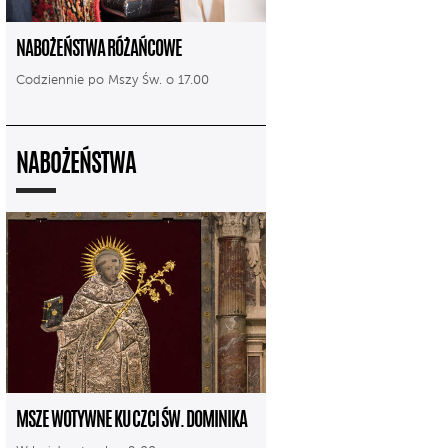
NABOŻEŃSTWA RÓŻAŃCOWE
Codziennie po Mszy Św. o 17.00
NABOŻEŃSTWA
MSZE WOTYWNE KU CZCI ŚW. DOMINIKA