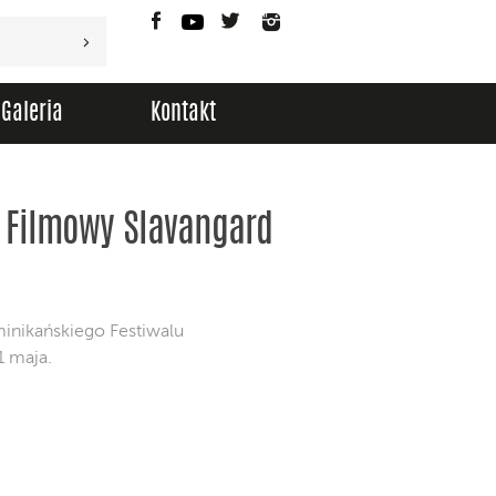
Facebook
YouTube
Twitter
Instagram
Galeria
Kontakt
 Filmowy Slavangard
inikańskiego Festiwalu
1 maja.