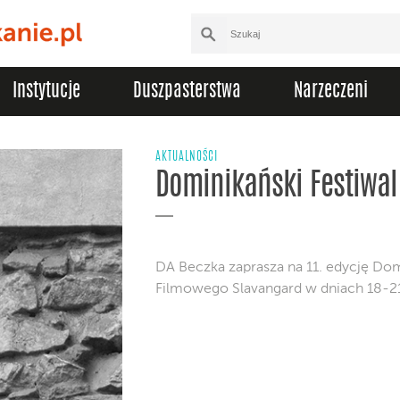
Instytucje
Duszpasterstwa
Narzeczeni
AKTUALNOŚCI
Dominikański Festiwal
DA Beczka zaprasza na 11. edycję Dom
Filmowego Slavangard w dniach 18-2