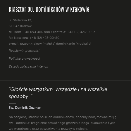
Klasztor OO. Dominikanów w Krakowie
ul. Stolarska 12,
31-043 Kraków
tel. kom. +48 694 480 588 / centrala: +48 (12) 423-16-13
fax klasztoru: +48 (12) 423-00-80
e-mail: przeor.krakow [małpka] dominikanie [kropka] pl
Regulamin płatności
Polityka prywatności
Zasady zgłaszania intencji
"Głoście wszystkim, wszędzie i na wszelkie
sposoby. "
Św. Dominik Guzman
Na oficjalnej stronie polskich dominikanów, chcemy podejmować misję
św. Dominika: pragnienie odważnego głoszenia Boga, budowanie życia
we wspólnocie oraz poszukiwania prawdy w świecie.