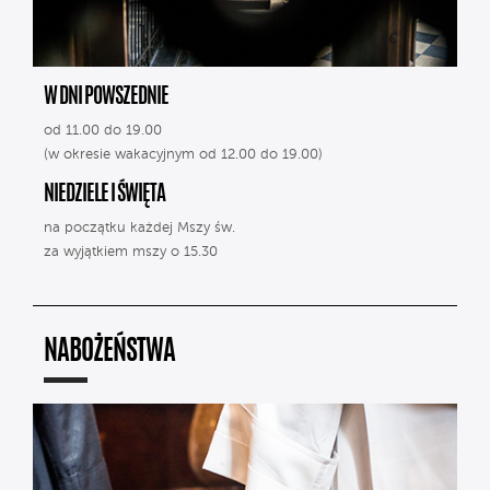
W DNI POWSZEDNIE
od 11.00 do 19.00
(w okresie wakacyjnym od 12.00 do 19.00)
NIEDZIELE I ŚWIĘTA
na początku każdej Mszy św.
za wyjątkiem mszy o 15.30
NABOŻEŃSTWA