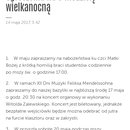
wielkanocną
14 maja 2017, 5:42
1. W maju zapraszamy na nabożeństwa ku czci Matki
Bożej z krótką homilią braci studentów codziennie
po mszy św. o godzinie 17.00.
2. W ramach XII Dni Muzyki Feliksa Mendelssohna
zapraszamy do naszej bazyliki w najbliższą środę 17 maja
o godz. 20:30 na koncert organowy w wykonaniu
Witolda Zalewskiego. Koncert jest biletowany, jednakże
bezpłatne wejściówki będzie można odebrać od jutra
na furcie klasztoru oraz w zakrystii.
3. W przyszłą sobotę 20 maja podczas mszy