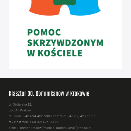
Klasztor OO. Dominikanów w Krakowie
ul. Stolarska 12,
31-043 Kraków
tel. kom. +48 694 480 588 / centrala: +48 (12) 423-16-13
fax klasztoru: +48 (12) 423-00-80
e-mail: przeor.krakow [małpka] dominikanie [kropka] pl