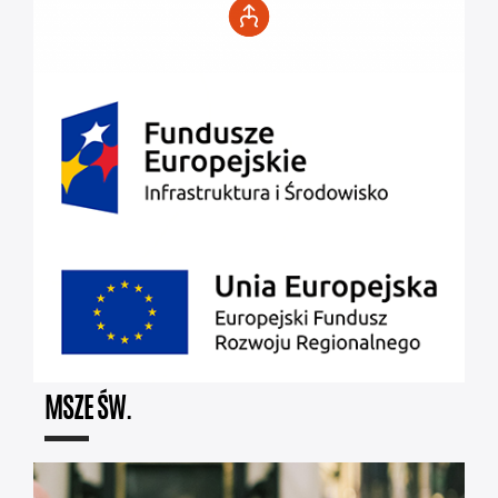
MSZE ŚW.