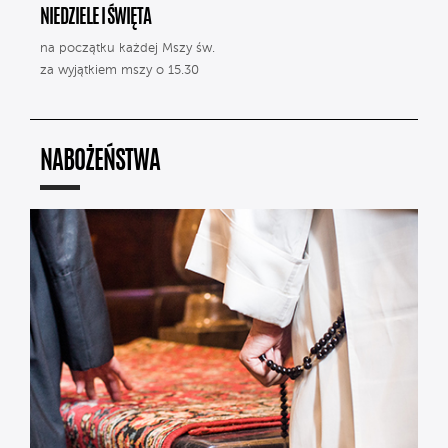
NIEDZIELE I ŚWIĘTA
na początku każdej Mszy św.
za wyjątkiem mszy o 15.30
NABOŻEŃSTWA