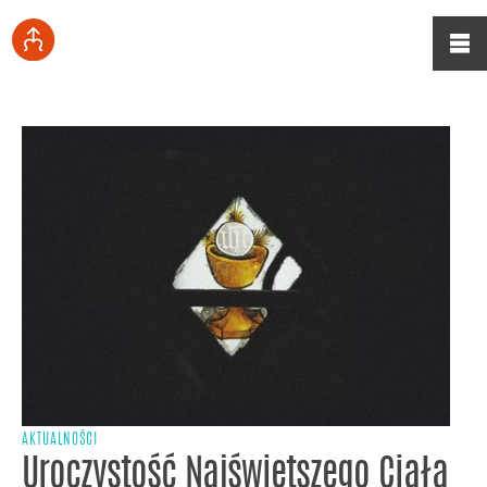
AKTUALNOŚCI
Uroczystość Najświętszego Ciała