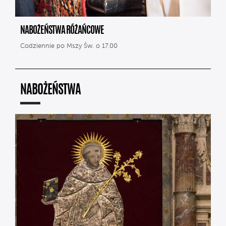
NABOŻEŃSTWA RÓŻAŃCOWE
Codziennie po Mszy Św. o 17.00
NABOŻEŃSTWA