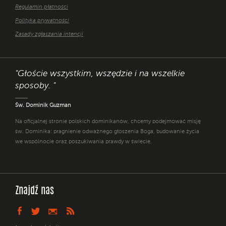
Regulamin płatności
Polityka prywatności
Zasady zgłaszania intencji
"Głoście wszystkim, wszędzie i na wszelkie
sposoby. "
Św. Dominik Guzman
Na oficjalnej stronie polskich dominikanów, chcemy podejmować misję
św. Dominika: pragnienie odważnego głoszenia Boga, budowanie życia
we wspólnocie oraz poszukiwania prawdy w świecie.
Znajdź nas