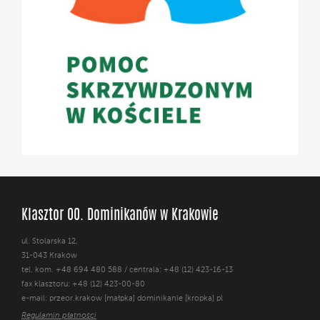
Klasztor OO. Dominikanów w Krakowie
ul. Stolarska 12,
31-043 Kraków
tel. kom. +48 694 480 588 / centrala: +48 (12) 423-16-13
fax klasztoru: +48 (12) 423-00-80
e-mail: przeor.krakow [małpka] dominikanie [kropka] pl
Regulamin płatności