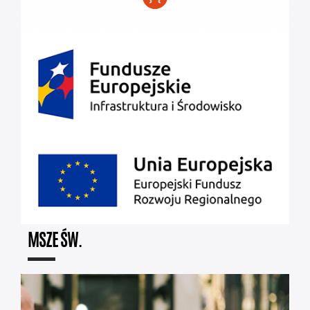
MSZE ŚW.