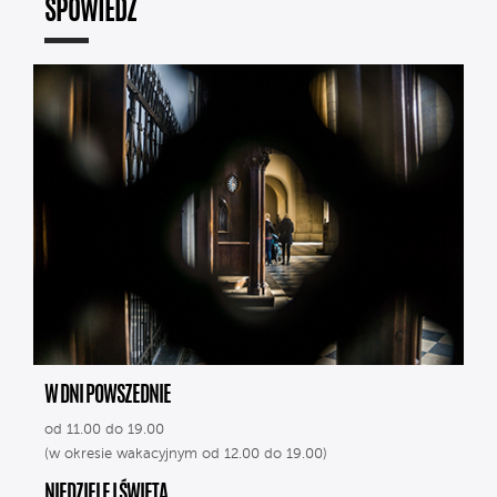
SPOWIEDŹ
W DNI POWSZEDNIE
od 11.00 do 19.00
(w okresie wakacyjnym od 12.00 do 19.00)
NIEDZIELE I ŚWIĘTA