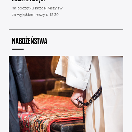
na początku każdej Mszy św.
za wyjątkiem mszy o 15.30
NABOŻEŃSTWA