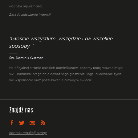
Polityka prywatności
Zasady zgłaszania intencji
"Głoście wszystkim, wszędzie i na wszelkie
sposoby. "
Św. Dominik Guzman
Na oficjalnej stronie polskich dominikanów, chcemy podejmować misję
św. Dominika: pragnienie odważnego głoszenia Boga, budowanie życia
we wspólnocie oraz poszukiwania prawdy w świecie.
Znajdź nas
kontakt redakcji strony