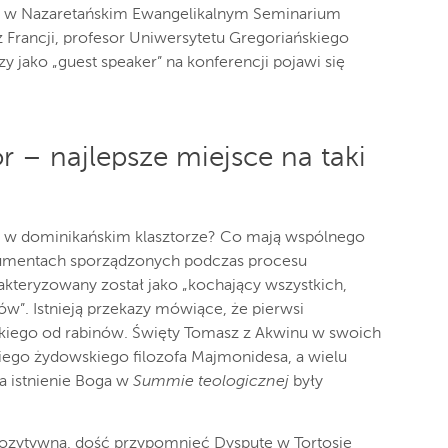
i w Nazaretańskim Ewangelikalnym Seminarium
z Francji, profesor Uniwersytetu Gregoriańskiego
 jako „guest speaker” na konferencji pojawi się
r – najlepsze miejsce na taki
ę w dominikańskim klasztorze? Co mają wspólnego
kumentach sporządzonych podczas procesu
kteryzowany został jako „kochający wszystkich,
w”. Istnieją przekazy mówiące, że pierwsi
jskiego od rabinów. Święty Tomasz z Akwinu w swoich
kiego żydowskiego filozofa Majmonidesa, a wielu
a istnienie Boga w
Summie
teologicznej
były
ozytywna, dość przypomnieć Dysputę w Tortosie