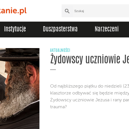
Instytucje
Duszpasterstwa
Narzeczeni
AKTUALNOŚCI
Żydowscy uczniowie J
Od najbliższego piątku do niedzieli 
klasztorze odbywać się będzie międz
Żydowscy uczniowie Jezusa i rany pam
trauma?