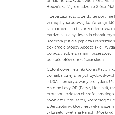
dr hab. Teresa Obolevitch (UPJPII), 
Bodzińska (Zgromadzenie Sióstr Matk
Trzeba zaznaczyć, że do tej pory nie
w międzynarodowej konferencji, kt
ran pamięci. To bezprecedensowa moż
bardzo aktualny: kwestia charakter
Kościoła jest dla papieża Franciszk
deklaracje Stolicy Apostolskiej. Wyda
poradzili sobie z ranami przeszłości
do kościołów chrześcijańskich.
Członkowie Helsinki Consultation, 
do najbardziej znanych żydowsko-chr
z USA – emerytowany prezydent Mes
Antoine Levy OP (Paryż, Helsinki), r
profesor i dziekan chrześcijańskiego 
również: Boris Balter, kosmolog z Ro
z Jerozolimy, który jest wikariusze
w Izraelu, Svetlana Panich (Moskwa), 