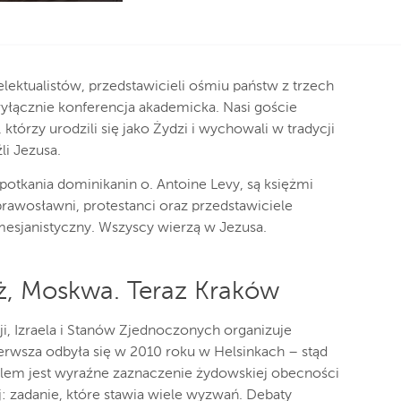
lektualistów, przedstawicieli ośmiu państw z trzech
yłącznie konferencja akademicka. Nasi goście
órzy urodzili się jako Żydzi i wychowali w tradycji
li Jezusa.
spotkania dominikanin o. Antoine Levy, są księżmi
 prawosławni, protestanci oraz przedstawiciele
mesjanistyczny. Wszyscy wierzą w Jezusa.
ryż, Moskwa. Teraz Kraków
ji, Izraela i Stanów Zjednoczonych organizuje
Pierwsza odbyła się w 2010 roku w Helsinkach – stąd
celem jest wyraźne zaznaczenie żydowskiej obecności
: zadanie, które stawia wiele wyzwań. Debaty