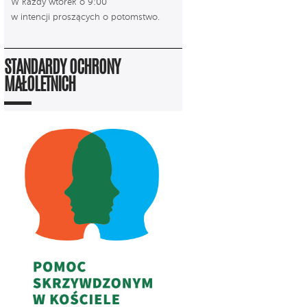
W każdy wtorek o 9:00
w intencji proszących o potomstwo.
STANDARDY OCHRONY
MAŁOLETNICH