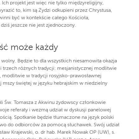
ch projekt jest więc nie tylko międzyreligijny,
wyrazić to, kim są Żydzi odkupieni przez Chrystusa,
inni być w kontekście całego Kościoła,
dziś jeszcze nie jest zjednoczony.
jść może każdy
 wolny. Będzie to dla wszystkich niesamowita okazja
ii trzech różnych tradycji: mesjanistycznej modlitwie
, modlitwie w tradycji rosyjsko-prawosławnej
j mszy świętej w języku hebrajskim w niedzielny
Auli Św. Tomasza z Akwinu żydowscy członkowie
woje referaty i wezmą udział w dyskusji panelowej
ością. Spotkanie będzie tłumaczone na język polski
dowo do odbiorców za pomocą słuchawek. Swój udział
isław Krajewski, o. dr hab. Marek Nowak OP (UW), s.