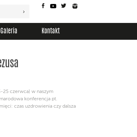
Facebook
YouTube
Twitter
Instagram
Galeria
Kontakt
ezusa
(23-25 czerwca) w naszym
ynarodowa konferencja pt.
ięci: czas uzdrowienia czy dalsza