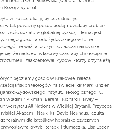
dr Annamaria Orla-Bukowska (UJ) oraz s. Anna
i Bożej z Syjonu).
 było w Polsce okazji, by uczestniczyć
óra w tak poważny sposób podejmowałaby problem
liwość udziału w globalnej dyskusji. Temat jest
ystycznego głosu narodu żydowskiego w łonie
a szczególnie ważna, o czym świadczą najnowsze
je się, że nadszedł właściwy czas, aby chrześcijanie
, zrozumieli i zaakceptowali Żydów, którzy przynależą
których będziemy gościć w Krakowie, należą
ześcijańskich teologów na świecie: dr Mark Kinzler
jańsko-Żydowskiego Instytutu Teologicznego, O.
abin Władimir Pikman (Berlin) i Richard Harvey –
uniwersytetu All Nations w Wielkiej Brytanii. Przybędą
syjskiej Akademii Nauk, ks. David Neuhaus, jezuita
m generalnym dla katolików hebrajskojęzycznych
prawosławna krytyk literacki i tłumaczka, Lisa Loden,