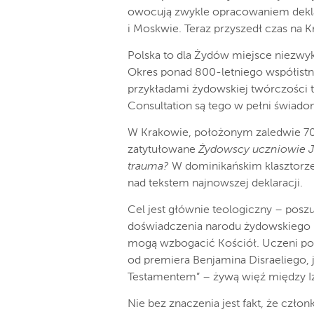
owocują zwykle opracowaniem deklara
i Moskwie. Teraz przyszedł czas na 
Polska to dla Żydów miejsce niezwykłe
Okres ponad 800-letniego współist
przykładami żydowskiej twórczości te
Consultation są tego w pełni świado
W Krakowie, położonym zaledwie 70 
zatytułowane
Żydowscy uczniowie Je
trauma?
W dominikańskim klasztorze 
nad tekstem najnowszej deklaracji.
Cel jest głównie teologiczny – posz
doświadczenia narodu żydowskiego i o
mogą wzbogacić Kościół. Uczeni post
od premiera Benjamina Disraeliego,
Testamentem” – żywą więź między I
Nie bez znaczenia jest fakt, że czło