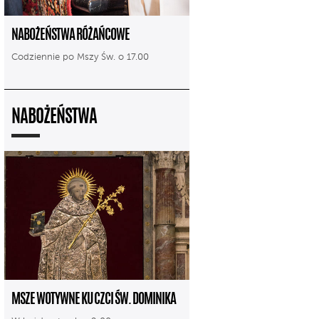
NABOŻEŃSTWA RÓŻAŃCOWE
Codziennie po Mszy Św. o 17.00
NABOŻEŃSTWA
MSZE WOTYWNE KU CZCI ŚW. DOMINIKA