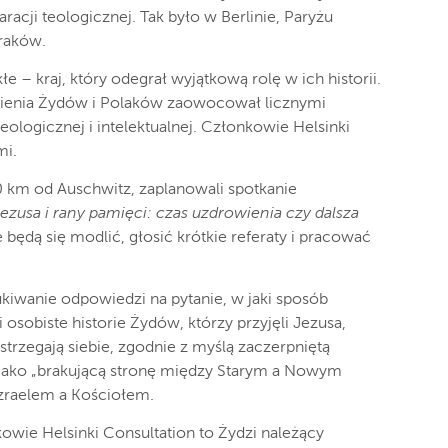
cji teologicznej. Tak było w Berlinie, Paryżu
Kraków.
 – kraj, który odegrał wyjątkową rolę w ich historii.
nienia Żydów i Polaków zaowocował licznymi
ologicznej i intelektualnej. Członkowie Helsinki
mi.
km od Auschwitz, zaplanowali spotkanie
zusa i rany pamięci: czas uzdrowienia czy dalsza
będą się modlić, głosić krótkie referaty i pracować
ukiwanie odpowiedzi na pytanie, w jaki sposób
sobiste historie Żydów, którzy przyjęli Jezusa,
rzegają siebie, zgodnie z myślą zaczerpniętą
 jako „brakującą stronę między Starym a Nowym
zraelem a Kościołem.
nkowie Helsinki Consultation to Żydzi należący