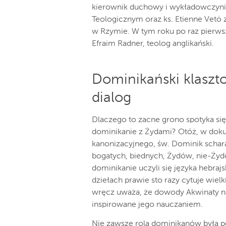
kierownik duchowy i wykładowczyn
Teologicznym oraz ks. Etienne Vetö 
w Rzymie. W tym roku po raz pierwszy
Efraim Radner, teolog anglikański.
Dominikański klaszto
dialog
Dlaczego to zacne grono spotyka si
dominikanie z Żydami? Otóż, w do
kanonizacyjnego, św. Dominik schara
bogatych, biednych, Żydów, nie-Żydó
dominikanie uczyli się języka hebra
dziełach prawie sto razy cytuje wiel
wręcz uważa, że ​dowody Akwinaty n
inspirowane jego nauczaniem.
Nie zawsze rola dominikanów była p