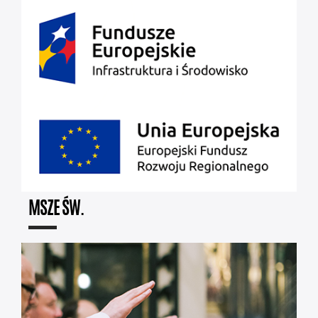
MSZE ŚW.