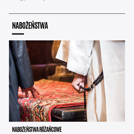
NABOŻEŃSTWA
NABOŻEŃSTWA RÓŻAŃCOWE