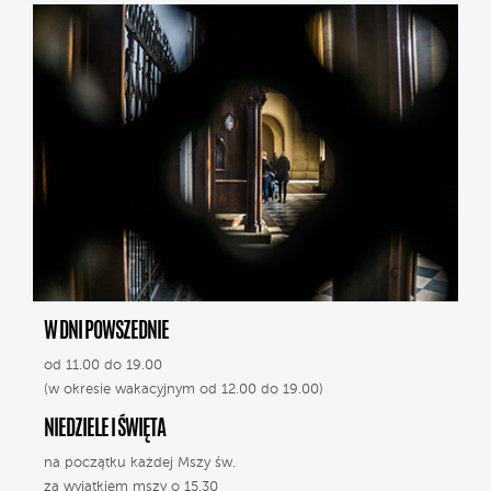
W DNI POWSZEDNIE
od 11.00 do 19.00
(w okresie wakacyjnym od 12.00 do 19.00)
NIEDZIELE I ŚWIĘTA
na początku każdej Mszy św.
za wyjątkiem mszy o 15.30