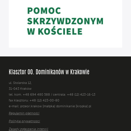
Klasztor OO. Dominikanów w Krakowie
ul. Stolarska 12,
31-043 Kraków
tel. kom. +48 694 480 588 / centrala: +48 (12) 423-16-13
fax klasztoru: +48 (12) 423-00-80
e-mail: przeor.krakow [małpka] dominikanie [kropka] pl
Regulamin płatności
Polityka prywatności
Zasady zgłaszania intencji