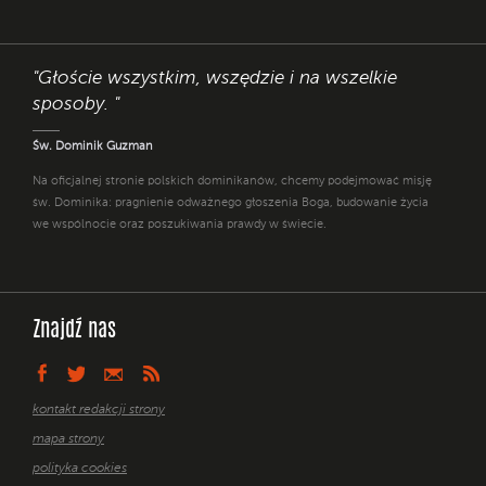
"Głoście wszystkim, wszędzie i na wszelkie
sposoby. "
Św. Dominik Guzman
Na oficjalnej stronie polskich dominikanów, chcemy podejmować misję
św. Dominika: pragnienie odważnego głoszenia Boga, budowanie życia
we wspólnocie oraz poszukiwania prawdy w świecie.
Znajdź nas
kontakt redakcji strony
mapa strony
polityka cookies