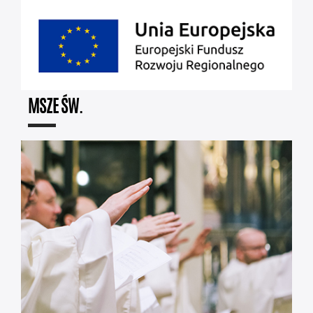
MSZE ŚW.