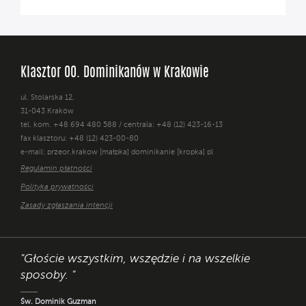
Klasztor OO. Dominikanów w Krakowie
ul. Stolarska 12,
31-043 Kraków
tel. kom. +48 694 480 588 / centrala: +48 (12) 423-16-13
fax klasztoru: +48 (12) 423-00-80
e-mail: przeor.krakow [małpka] dominikanie [kropka] pl
Regulamin płatności
Polityka prywatności
Zasady zgłaszania intencji
"Głoście wszystkim, wszędzie i na wszelkie
sposoby. "
Św. Dominik Guzman