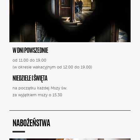
W DNI POWSZEDNIE
od 11.00 do 19.00
(w okresie wakacyjnym od 12.00 do 19.00)
NIEDZIELE I ŚWIĘTA
na początku każdej Mszy św.
za wyjątkiem mszy o 15.30
NABOŻEŃSTWA