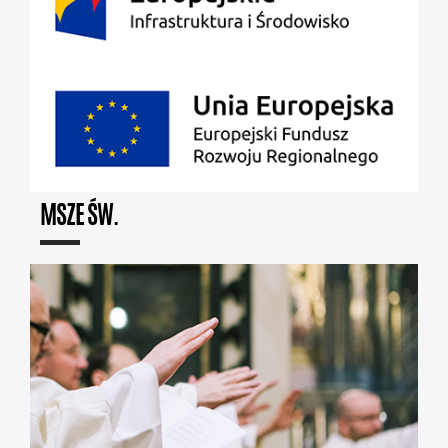
MSZE ŚW.