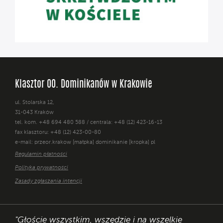
Klasztor OO. Dominikanów w Krakowie
ul. Stolarska 12,
31-043 Kraków
tel. kom. +48 694 480 588 / centrala: +48 (12) 423-16-13
fax klasztoru: +48 (12) 423-00-80
e-mail: przeor.krakow [małpka] dominikanie [kropka] pl
Regulamin płatności
Polityka prywatności
Zasady zgłaszania intencji
"Głoście wszystkim, wszędzie i na wszelkie