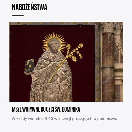
NABOŻEŃSTWA
MSZE WOTYWNE KU CZCI ŚW. DOMINIKA
W każdy wtorek o 9:00 w intencji proszących o potomstwo.