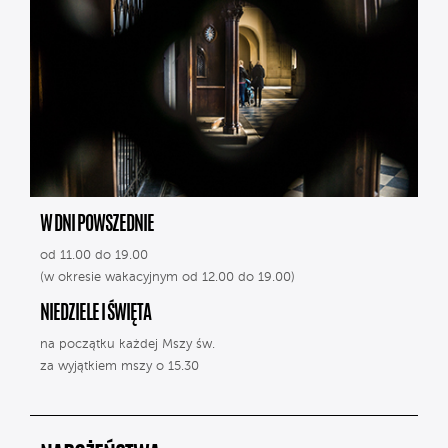
W DNI POWSZEDNIE
od 11.00 do 19.00
(w okresie wakacyjnym od 12.00 do 19.00)
NIEDZIELE I ŚWIĘTA
na początku każdej Mszy św.
za wyjątkiem mszy o 15.30