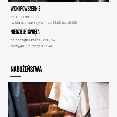
W DNI POWSZEDNIE
od 11.00 do 19.00
(w okresie wakacyjnym od 12.00 do 19.00)
NIEDZIELE I ŚWIĘTA
na początku każdej Mszy św.
za wyjątkiem mszy o 15.30
NABOŻEŃSTWA