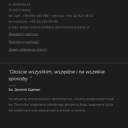
ul. Stolarska 12,
31-043 Kraków
tel. kom. +48 694 480 588 / centrala: +48 (12) 423-16-13
fax klasztoru: +48 (12) 423-00-80
e-mail: przeor.krakow [małpka] dominikanie [kropka] pl
Regulamin płatności
Polityka prywatności
Zasady zgłaszania intencji
"Głoście wszystkim, wszędzie i na wszelkie
sposoby. "
Św. Dominik Guzman
Na oficjalnej stronie polskich dominikanów, chcemy podejmować misję
św. Dominika: pragnienie odważnego głoszenia Boga, budowanie życia
we wspólnocie oraz poszukiwania prawdy w świecie.