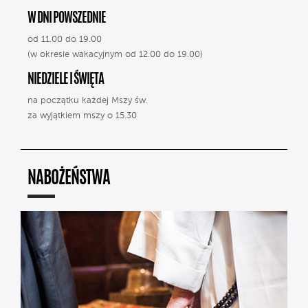
W DNI POWSZEDNIE
od 11.00 do 19.00
(w okresie wakacyjnym od 12.00 do 19.00)
NIEDZIELE I ŚWIĘTA
na początku każdej Mszy św.
za wyjątkiem mszy o 15.30
NABOŻEŃSTWA