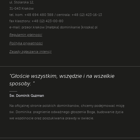
ul. Stolarska 12,
31-043 Kraków
tel. kom. +48 694 480 588 / centrala: +48 (12) 423-16-13
fax klasztoru: +48 (12) 423-00-80
e-mail: przeor.krakow [małpka] dominikanie [kropka] pl
Regulamin płatności
Polityka prywatności
Zasady zgłaszania intencji
"Głoście wszystkim, wszędzie i na wszelkie
sposoby. "
Św. Dominik Guzman
Na oficjalnej stronie polskich dominikanów, chcemy podejmować misję
św. Dominika: pragnienie odważnego głoszenia Boga, budowanie życia
we wspólnocie oraz poszukiwania prawdy w świecie.