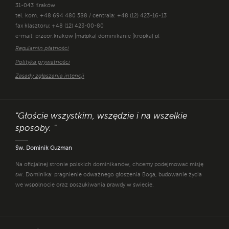
31-043 Kraków
tel. kom. +48 694 480 588 / centrala: +48 (12) 423-16-13
fax klasztoru: +48 (12) 423-00-80
e-mail: przeor.krakow [małpka] dominikanie [kropka] pl
Regulamin płatności
Polityka prywatności
Zasady zgłaszania intencji
"Głoście wszystkim, wszędzie i na wszelkie
sposoby. "
Św. Dominik Guzman
Na oficjalnej stronie polskich dominikanów, chcemy podejmować misję
św. Dominika: pragnienie odważnego głoszenia Boga, budowanie życia
we wspólnocie oraz poszukiwania prawdy w świecie.