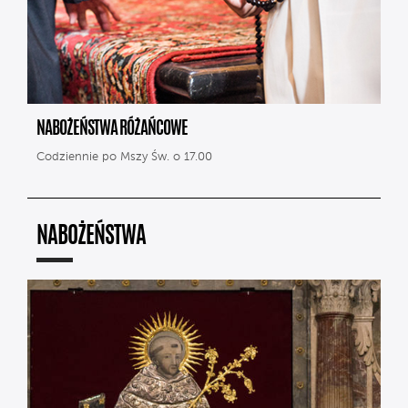
NABOŻEŃSTWA RÓŻAŃCOWE
Codziennie po Mszy Św. o 17.00
NABOŻEŃSTWA