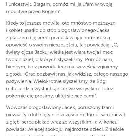
i unicestwił. Błagam, pomóż mi, ja ufam w twoją
modlitwę przed Bogiem”.
Kiedy to jeszcze mówiła, oto mnóstwo mężczyzn
i kobiet upadło do stóp błogosławionego Jacka
z płaczem i jękiem i przedstawiając mu żałosną
opowieść o swoim nieszczęściu, tak powiadają: „O,
święty ojcze Jacku, wielka jest wiara twoja i moc
twoich dzieł, o których słyszeliśmy. Pomóż nam,
biednym, bo z powodu tego nieszczęścia zginiemy
z głodu. Grad pozbawił nas, jak widzisz, całego naszego
pożywienia. Wielokrotnie słyszeliśmy, że Bóg
miłosierdzia wysłuchuje cię we wszystkim. Toteż
pokornie cię prosimy, ulituj się nad nami”.
Wówczas błogosławiony Jacek, poruszony łzami
niewiasty i dotknięty nieszczęściem tłumu, sam zaczął
z głębi serca płakać wraz ze wszystkimi, a w końcu
powiada: „Więcej spokoju, najdroższe dzieci. Znieście