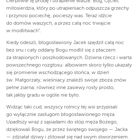
cierpliwie tę próbę i utrapienie wasze. Bóg, Ojciec
miłosierdzia, który po utrapieniach odpuszcza grzechy
i przynosi pociechę, pocieszy was. Teraz idźcie
do domów waszych, a przez całą noc trwajcie
w modlitwach”.
Kiedy odeszli, błogosławiony Jacek spędził całą noc
bez snu i cały oddany Bogu modlił się z płaczem
za strapionych i poszkodowanych. Dziwna rzecz i warta
powszechnego rozgłosu: albowiem skoro tylko ukazały
się promienie wschodzącego słońca, w dzień
św. Małgorzaty, wieśniacy znaleźli swoje zboża znów
pełne ziarna; również inne zasiewy rosły prosto,
tak jakby gradu w ogóle nie było.
Widząc taki cud, wszyscy rolnicy tej wsi przypisali
go wyłącznie zasługom błogosławionego męża.
Upadłszy wraz z sąsiadami do stóp męża Bożego,
dziękowali Bogu, że przez świętego swojego — Jacka
— zdziałał dziwy i zlitował się nad swym stworzeniem.