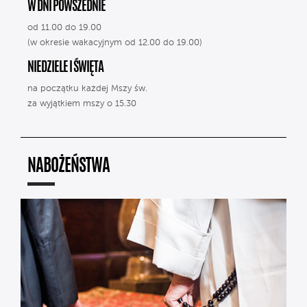
W DNI POWSZEDNIE
od 11.00 do 19.00
(w okresie wakacyjnym od 12.00 do 19.00)
NIEDZIELE I ŚWIĘTA
na początku każdej Mszy św.
za wyjątkiem mszy o 15.30
NABOŻEŃSTWA