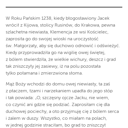
W Roku Pańskim 1238, kiedy błogosławiony Jacek
wrócił z Kijowa, stolicy Rusinów, do Krakowa, pewna
szlachetna niewiasta, Klemencja ze wsi Kościelec,
zaprosiła go do swojej wioski na uroczystość
św. Małgorzaty, aby się duchowo odnowić i odświeżyć.
Kiedy przyprowadziła go na wigilię owej świętej,
z bólem stwierdziła, że wielkie wichury, deszcz i grad
tak zniszczyły jej zasiewy, iż na polu pozostała
tylko połamana i zmierzwiona słoma.
Mąż Boży wchodzi do domu owej niewiasty, ta zaś
z płaczem, łzami i narzekaniem upadła do jego stóp
i tak powiada: „O, szczęsny ojcze Jacku, nie wiem,
co czynić ani gdzie się podziać. Zaprosiłam cię dla
duchowej pociechy, a oto przyjmuję cię z bólem serca
i żalem w duszy. Wszystko, co miałam na polach,
w jednej godzinie straciłam, bo grad to zniszczył