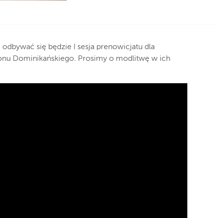
odbywać się będzie I sesja prenowicjatu dla
nu Dominikańskiego. Prosimy o modlitwę w ich