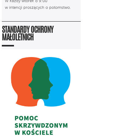
W każdy wtorek o 9:00
w intencji proszących o potomstwo.
STANDARDY OCHRONY
MAŁOLETNICH