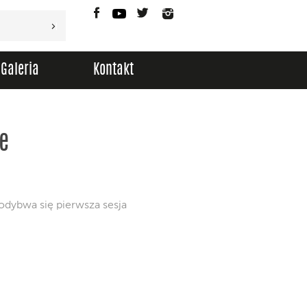
Facebook
YouTube
Twitter
Instagram
Galeria
Kontakt
e
odybwa się pierwsza sesja