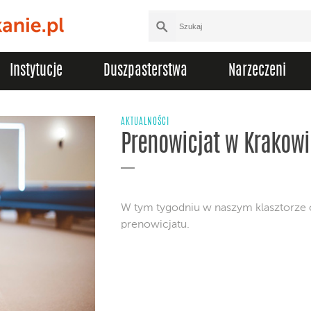
Instytucje
Duszpasterstwa
Narzeczeni
AKTUALNOŚCI
Prenowicjat w Krakowi
W tym tygodniu w naszym klasztorze 
prenowicjatu.