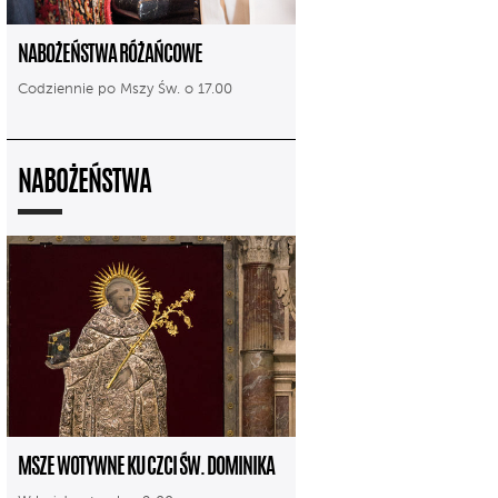
NABOŻEŃSTWA RÓŻAŃCOWE
Codziennie po Mszy Św. o 17.00
NABOŻEŃSTWA
MSZE WOTYWNE KU CZCI ŚW. DOMINIKA