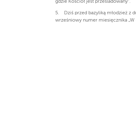
gdzie Kościół jest prześladowany”.
5. Dziś przed bazyliką młodzież z d
wrześniowy numer miesięcznika „W 