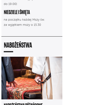
do 19.00)
NIEDZIELE I ŚWIĘTA
na początku każdej Mszy św.
za wyjątkiem mszy o 15.30
NABOŻEŃSTWA