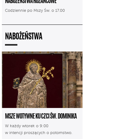
NABOŻEŃSTWA RÓŻAŃCOWE
Codziennie po Mszy Św. o 17.00
NABOŻEŃSTWA
MSZE WOTYWNE KU CZCI ŚW. DOMINIKA
W każdy wtorek o 9:00
w intencji proszących o potomstwo.