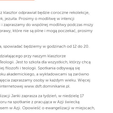
sz klasztor odprawiał będzie coroczne rekolekcje,
, jezuita. Prosimy o modlitwę w intencji
ci i zapraszamy do wspólnej modlitwy podczas mszy
prawy, które nie są pilne i mogą poczekać, prosimy
ia, spowiadać będziemy w godzinach od 12 do 20.
działającego przy naszym klasztorze
eologii. Jest to szkoła dla wszystkich, którzy chcą
j filozofii i teologii. Spotkania odbywają się
 roku akademickiego, a wykładowcami są zarówno
 zajęcia zapraszamy osoby w każdym wieku. Więcej
 internetowej www.dsft.dominikanie.pl.
acji Janki zaprasza za tydzień, w niedzielę 17
toru na spotkanie z pracująca w Azji świecką
stusem w Azji. Opowieść o ewangelizacji w miejscach,