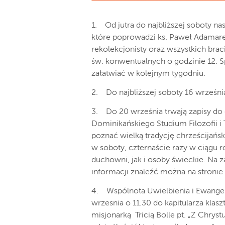
1. Od jutra do najbliższej soboty na
które poprowadzi ks. Paweł Adamarek
rekolekcjonisty oraz wszystkich bra
św. konwentualnych o godzinie 12. S
załatwiać w kolejnym tygodniu.
2. Do najbliższej soboty 16 wrześn
3. Do 20 września trwają zapisy do 
Dominikańskiego Studium Filozofii i T
poznać wielką tradycję chrześcijańskie
w soboty, czternaście razy w ciągu
duchowni, jak i osoby świeckie. Na
informacji znaleźć można na stronie
4. Wspólnota Uwielbienia i Ewangeliz
wrzesnia o 11.30 do kapitularza klasz
misjonarką Tricią Bolle pt. „Z Chry