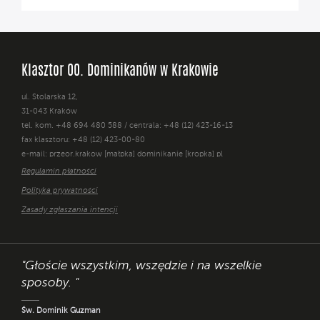
Klasztor OO. Dominikanów w Krakowie
ul. Stolarska 12,
31-043 Kraków
tel. kom. +48 694 480 588 / centrala: +48 (12) 423-16-13
fax klasztoru: +48 (12) 423-00-80
e-mail: przeor.krakow [małpka] dominikanie [kropka] pl
Regulamin płatności
Polityka prywatności
Zasady zgłaszania intencji
"Głoście wszystkim, wszędzie i na wszelkie
sposoby. "
Św. Dominik Guzman