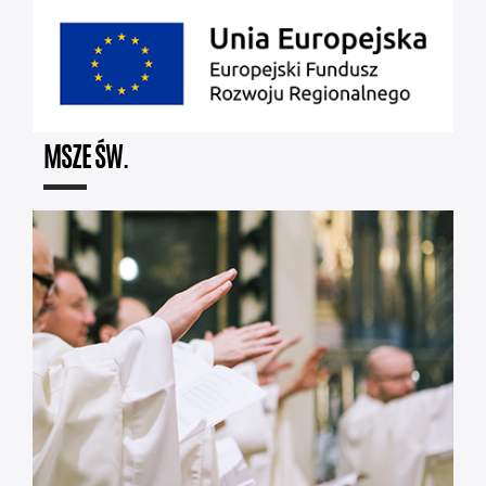
MSZE ŚW.