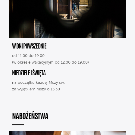
W DNI POWSZEDNIE
od 11.00 do 19.00
(w okresie wakacyjnym od 12.00 do 19.00)
NIEDZIELE I ŚWIĘTA
na początku każdej Mszy św.
za wyjątkiem mszy o 15.30
NABOŻEŃSTWA