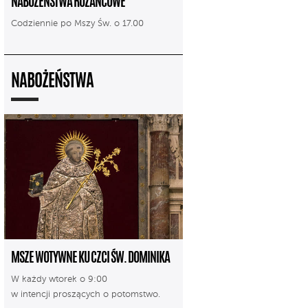
NABOŻEŃSTWA RÓŻAŃCOWE
Codziennie po Mszy Św. o 17.00
NABOŻEŃSTWA
MSZE WOTYWNE KU CZCI ŚW. DOMINIKA
W każdy wtorek o 9:00
w intencji proszących o potomstwo.