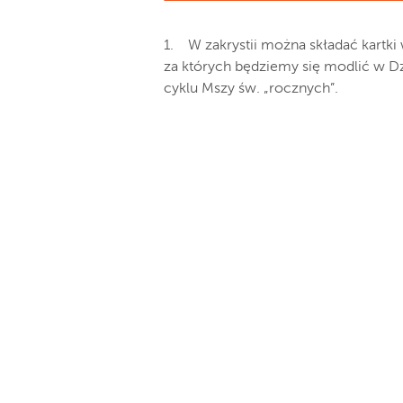
1. W zakrystii można składać kartk
za których będziemy się modlić w Dz
cyklu Mszy św. „rocznych”.