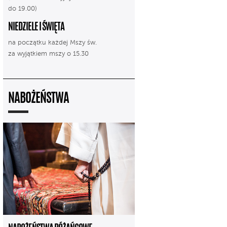
do 19.00)
NIEDZIELE I ŚWIĘTA
na początku każdej Mszy św.
za wyjątkiem mszy o 15.30
NABOŻEŃSTWA