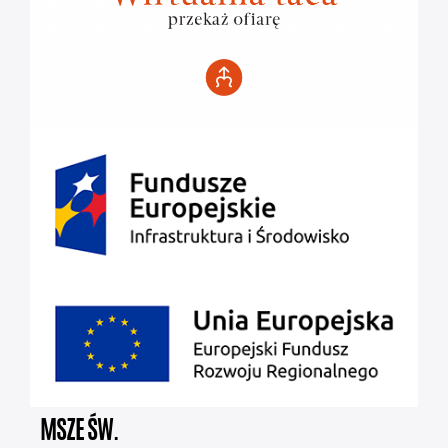
MSZE ŚW.