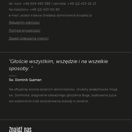
tel. kom. +48 694 480 588 / centrala: +48 (12) 423-16-13
fax klasztoru: +48 (12) 423-00-80
e-mail: przeor.krakow [małpka] dominikanie [kropka] pl
Regulamin płatności
Polityka prywatności
Zasady zgłaszania intencji
"Głoście wszystkim, wszędzie i na wszelkie
sposoby. "
Św. Dominik Guzman
Na oficjalnej stronie polskich dominikanów, chcemy podejmować misję
św. Dominika: pragnienie odważnego głoszenia Boga, budowanie życia
we wspólnocie oraz poszukiwania prawdy w świecie.
Znajdź nas