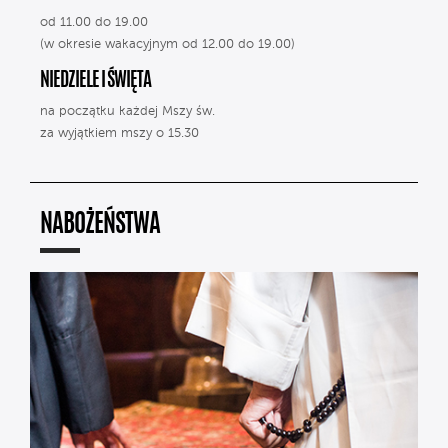
od 11.00 do 19.00
(w okresie wakacyjnym od 12.00 do 19.00)
NIEDZIELE I ŚWIĘTA
na początku każdej Mszy św.
za wyjątkiem mszy o 15.30
NABOŻEŃSTWA