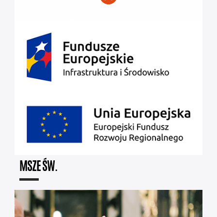
MSZE ŚW.