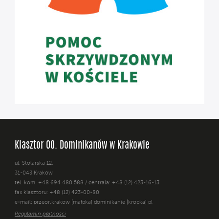
Klasztor OO. Dominikanów w Krakowie
ul. Stolarska 12,
31-043 Kraków
tel. kom. +48 694 480 588 / centrala: +48 (12) 423-16-13
fax klasztoru: +48 (12) 423-00-80
e-mail: przeor.krakow [małpka] dominikanie [kropka] pl
Regulamin płatności