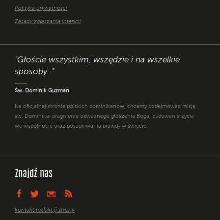
Polityka prywatności
Zasady zgłaszania intencji
"Głoście wszystkim, wszędzie i na wszelkie
sposoby. "
Św. Dominik Guzman
Na oficjalnej stronie polskich dominikanów, chcemy podejmować misję
św. Dominika: pragnienie odważnego głoszenia Boga, budowanie życia
we wspólnocie oraz poszukiwania prawdy w świecie.
Znajdź nas
kontakt redakcji strony