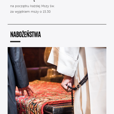
na początku każdej Mszy św.
za wyjątkiem mszy o 15.30
NABOŻEŃSTWA