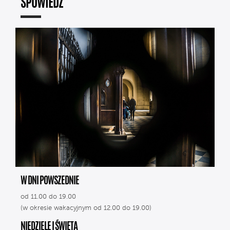
SPOWIEDŹ
W DNI POWSZEDNIE
od 11.00 do 19.00
(w okresie wakacyjnym od 12.00 do 19.00)
NIEDZIELE I ŚWIĘTA