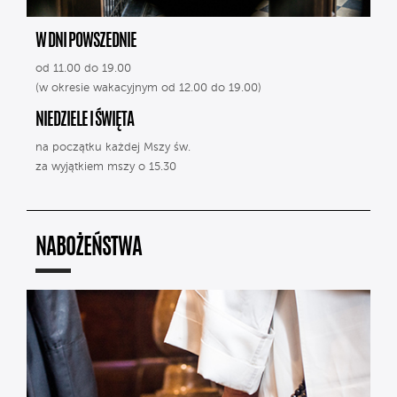
W DNI POWSZEDNIE
od 11.00 do 19.00
(w okresie wakacyjnym od 12.00 do 19.00)
NIEDZIELE I ŚWIĘTA
na początku każdej Mszy św.
za wyjątkiem mszy o 15.30
NABOŻEŃSTWA