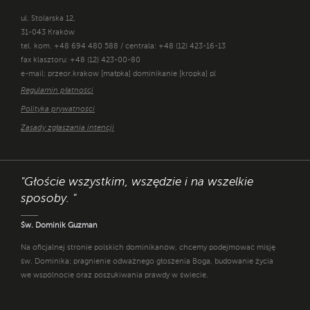
ul. Stolarska 12,
31-043 Kraków
tel. kom. +48 694 480 588 / centrala: +48 (12) 423-16-13
fax klasztoru: +48 (12) 423-00-80
e-mail: przeor.krakow [małpka] dominikanie [kropka] pl
Regulamin płatności
Polityka prywatności
Zasady zgłaszania intencji
"Głoście wszystkim, wszędzie i na wszelkie
sposoby. "
Św. Dominik Guzman
Na oficjalnej stronie polskich dominikanów, chcemy podejmować misję
św. Dominika: pragnienie odważnego głoszenia Boga, budowanie życia
we wspólnocie oraz poszukiwania prawdy w świecie.