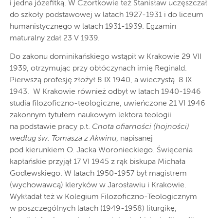
i jedna józefitką. W Czortkowie też Stanisław uczęszczał
do szkoły podstawowej w latach 1927-1931 i do liceum
humanistycznego w latach 1931-1939. Egzamin
maturalny zdał 23 V 1939.
Do zakonu dominikańskiego wstąpił w Krakowie 29 VII
1939, otrzymując przy obłóczynach imię Reginald.
Pierwszą profesję złożył 8 IX 1940, a wieczystą 8 IX
1943. W Krakowie również odbył w latach 1940-1946
studia filozoficzno-teologiczne, uwieńczone 21 VI 1946
zakonnym tytułem naukowym lektora teologii
na podstawie pracy p.t.
Cnota ofiarności (hojności)
według św. Tomasza z Akwinu
, napisanej
pod kierunkiem O. Jacka Woronieckiego. Święcenia
kapłańskie przyjął 17 VI 1945 z rąk biskupa Michała
Godlewskiego. W latach 1950-1957 był magistrem
(wychowawcą) kleryków w Jarosławiu i Krakowie.
Wykładał też w Kolegium Filozoficzno-Teologicznym
w poszczególnych latach (1949-1958) liturgikę,