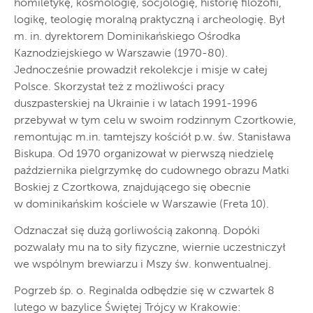
homiletykę, kosmologię, socjologię, historię filozofii,
logikę, teologię moralną praktyczną i archeologię. Był
m. in. dyrektorem Dominikańskiego Ośrodka
Kaznodziejskiego w Warszawie (1970-80).
Jednocześnie prowadził rekolekcje i misje w całej
Polsce. Skorzystał też z możliwości pracy
duszpasterskiej na Ukrainie i w latach 1991-1996
przebywał w tym celu w swoim rodzinnym Czortkowie,
remontując m.in. tamtejszy kościół p.w. św. Stanisława
Biskupa. Od 1970 organizował w pierwszą niedzielę
października pielgrzymkę do cudownego obrazu Matki
Boskiej z Czortkowa, znajdującego się obecnie
w dominikańskim kościele w Warszawie (Freta 10).
Odznaczał się dużą gorliwością zakonną. Dopóki
pozwalały mu na to siły fizyczne, wiernie uczestniczył
we wspólnym brewiarzu i Mszy św. konwentualnej.
Pogrzeb śp. o. Reginalda odbędzie się w czwartek 8
lutego w bazylice Świętej Trójcy w Krakowie: