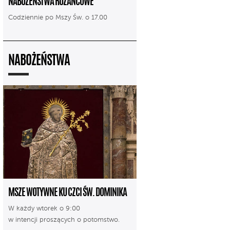
NABOŻEŃSTWA RÓŻAŃCOWE
Codziennie po Mszy Św. o 17.00
NABOŻEŃSTWA
MSZE WOTYWNE KU CZCI ŚW. DOMINIKA
W każdy wtorek o 9:00
w intencji proszących o potomstwo.