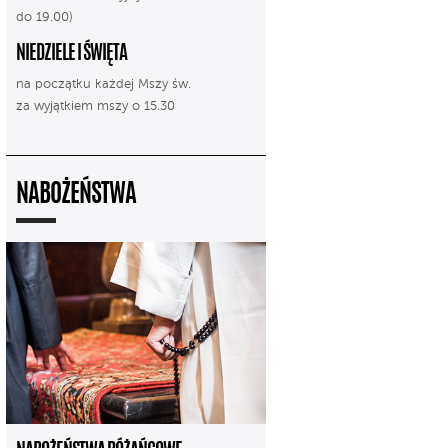
do 19.00)
NIEDZIELE I ŚWIĘTA
na początku każdej Mszy św.
za wyjątkiem mszy o 15.30
NABOŻEŃSTWA