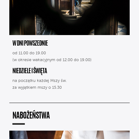
W DNI POWSZEDNIE
od 11.00 do 19.00
(w okresie wakacyjnym od 12.00 do 19.00)
NIEDZIELE I ŚWIĘTA
na początku każdej Mszy św.
za wyjątkiem mszy o 15.30
NABOŻEŃSTWA