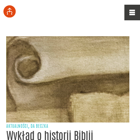
,
AKTUALNOŚCI
DA BECZKA
Wykład o historii Biblii