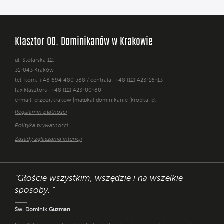
Klasztor OO. Dominikanów w Krakowie
ul. Stolarska 12,
31-043 Kraków
tel. kom. +48 694 480 588 / centrala: +48 (12) 423-16-13
fax klasztoru: +48 (12) 423-00-80
e-mail: przeor.krakow [małpka] dominikanie [kropka] pl
Regulamin płatności
Polityka prywatności
Zasady zgłaszania intencji
"Głoście wszystkim, wszędzie i na wszelkie
sposoby. "
Św. Dominik Guzman