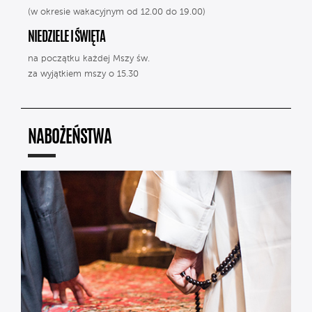
(w okresie wakacyjnym od 12.00 do 19.00)
NIEDZIELE I ŚWIĘTA
na początku każdej Mszy św.
za wyjątkiem mszy o 15.30
NABOŻEŃSTWA