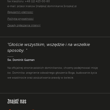
fax klasztoru: +48 (12) 423-00-80
e-mail: przeor.krakow [małpka] dominikanie [kropka] pl
Regulamin płatności
Polityka prywatności
Zasady zgłaszania intencji
"Głoście wszystkim, wszędzie i na wszelkie
sposoby. "
Św. Dominik Guzman
Na oficjalnej stronie polskich dominikanów, chcemy podejmować misję
św. Dominika: pragnienie odważnego głoszenia Boga, budowanie życia
we wspólnocie oraz poszukiwania prawdy w świecie.
Znajdź nas