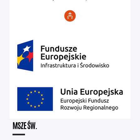
MSZE ŚW.