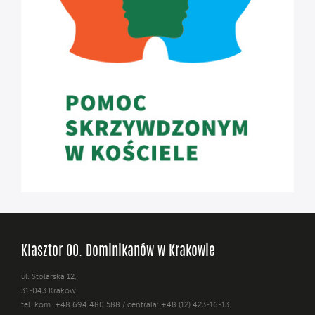
Klasztor OO. Dominikanów w Krakowie
ul. Stolarska 12,
31-043 Kraków
tel. kom. +48 694 480 588 / centrala: +48 (12) 423-16-13