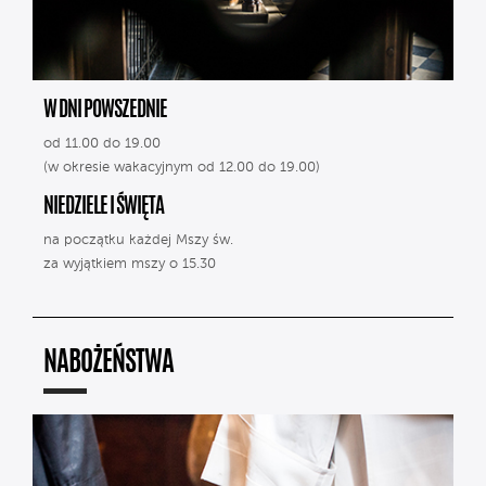
W DNI POWSZEDNIE
od 11.00 do 19.00
(w okresie wakacyjnym od 12.00 do 19.00)
NIEDZIELE I ŚWIĘTA
na początku każdej Mszy św.
za wyjątkiem mszy o 15.30
NABOŻEŃSTWA