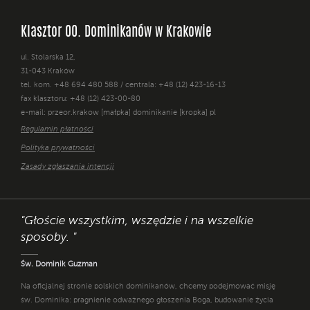
Klasztor OO. Dominikanów w Krakowie
ul. Stolarska 12,
31-043 Kraków
tel. kom. +48 694 480 588 / centrala: +48 (12) 423-16-13
fax klasztoru: +48 (12) 423-00-80
e-mail: przeor.krakow [małpka] dominikanie [kropka] pl
Regulamin płatności
Polityka prywatności
Zasady zgłaszania intencji
"Głoście wszystkim, wszędzie i na wszelkie
sposoby. "
Św. Dominik Guzman
Na oficjalnej stronie polskich dominikanów, chcemy podejmować misję
św. Dominika: pragnienie odważnego głoszenia Boga, budowanie życia