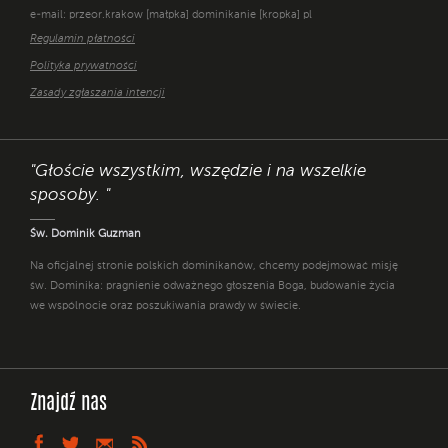
e-mail: przeor.krakow [małpka] dominikanie [kropka] pl
Regulamin płatności
Polityka prywatności
Zasady zgłaszania intencji
"Głoście wszystkim, wszędzie i na wszelkie
sposoby. "
Św. Dominik Guzman
Na oficjalnej stronie polskich dominikanów, chcemy podejmować misję
św. Dominika: pragnienie odważnego głoszenia Boga, budowanie życia
we wspólnocie oraz poszukiwania prawdy w świecie.
Znajdź nas