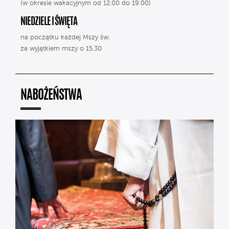
(w okresie wakacyjnym od 12.00 do 19.00)
NIEDZIELE I ŚWIĘTA
na początku każdej Mszy św.
za wyjątkiem mszy o 15.30
NABOŻEŃSTWA