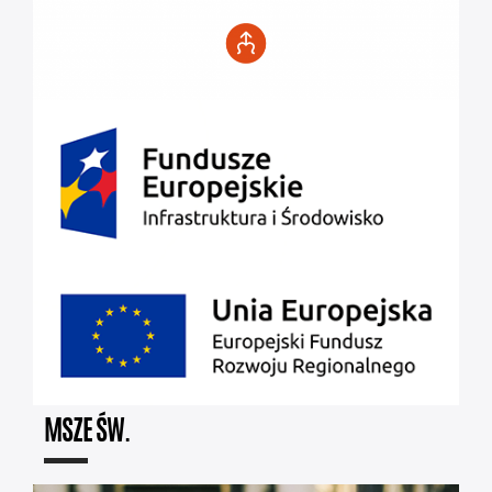
MSZE ŚW.