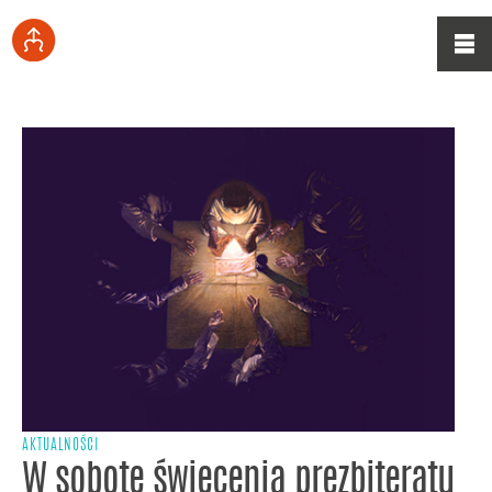
AKTUALNOŚCI
W sobotę święcenia prezbiteratu