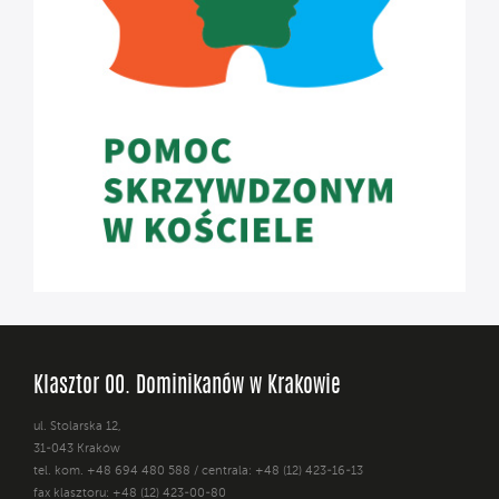
Klasztor OO. Dominikanów w Krakowie
ul. Stolarska 12,
31-043 Kraków
tel. kom. +48 694 480 588 / centrala: +48 (12) 423-16-13
fax klasztoru: +48 (12) 423-00-80