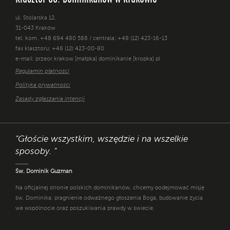
ul. Stolarska 12,
31-043 Kraków
tel. kom. +48 694 480 588 / centrala: +48 (12) 423-16-13
fax klasztoru: +48 (12) 423-00-80
e-mail: przeor.krakow [małpka] dominikanie [kropka] pl
Regulamin płatności
Polityka prywatności
Zasady zgłaszania intencji
"Głoście wszystkim, wszędzie i na wszelkie
sposoby. "
Św. Dominik Guzman
Na oficjalnej stronie polskich dominikanów, chcemy podejmować misję
św. Dominika: pragnienie odważnego głoszenia Boga, budowanie życia
we wspólnocie oraz poszukiwania prawdy w świecie.