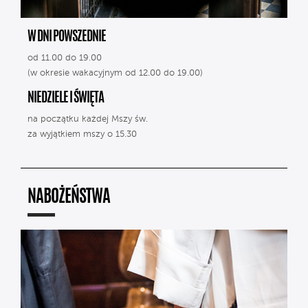
W DNI POWSZEDNIE
od 11.00 do 19.00
(w okresie wakacyjnym od 12.00 do 19.00)
NIEDZIELE I ŚWIĘTA
na początku każdej Mszy św.
za wyjątkiem mszy o 15.30
NABOŻEŃSTWA