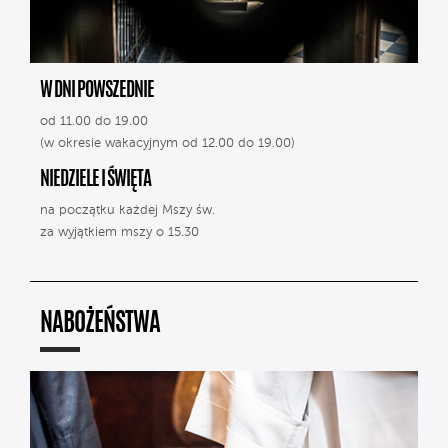
W DNI POWSZEDNIE
od 11.00 do 19.00
(w okresie wakacyjnym od 12.00 do 19.00)
NIEDZIELE I ŚWIĘTA
na początku każdej Mszy św.
za wyjątkiem mszy o 15.30
NABOŻEŃSTWA