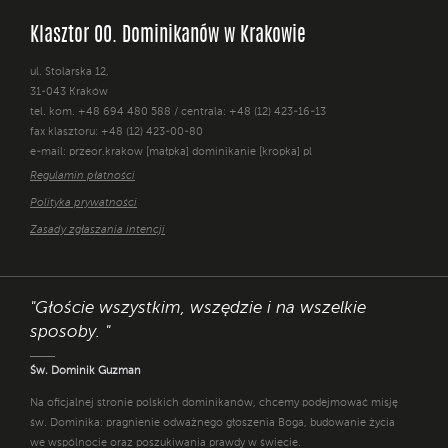
Klasztor OO. Dominikanów w Krakowie
ul. Stolarska 12,
31-043 Kraków
tel. kom. +48 694 480 588 / centrala: +48 (12) 423-16-13
fax klasztoru: +48 (12) 423-00-80
e-mail: przeor.krakow [małpka] dominikanie [kropka] pl
Regulamin płatności
Polityka prywatności
Zasady zgłaszania intencji
"Głoście wszystkim, wszędzie i na wszelkie
sposoby. "
Św. Dominik Guzman
Na oficjalnej stronie polskich dominikanów, chcemy podejmować misję
św. Dominika: pragnienie odważnego głoszenia Boga, budowanie życia
we wspólnocie oraz poszukiwania prawdy w świecie.