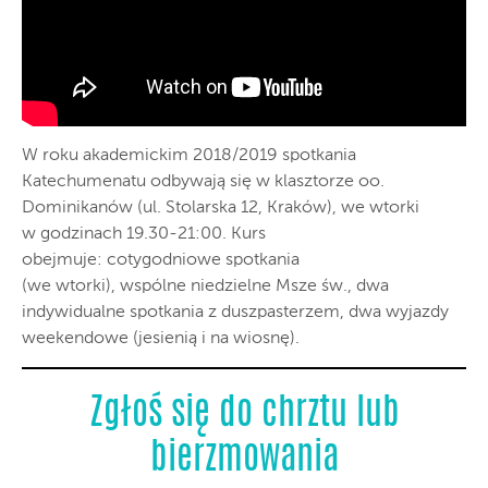
W roku akademickim 2018/2019 spotkania
Katechumenatu odbywają się w klasztorze oo.
Dominikanów (ul. Stolarska 12, Kraków), we wtorki
w godzinach 19.30-21:00. Kurs
obejmuje: cotygodniowe spotkania
(we wtorki), wspólne niedzielne Msze św., dwa
indywidualne spotkania z duszpasterzem, dwa wyjazdy
weekendowe (jesienią i na wiosnę).
Zgłoś się do chrztu lub
bierzmowania