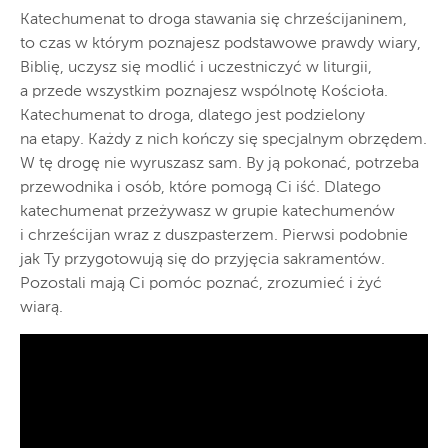
Katechumenat to droga stawania się chrześcijaninem,
to czas w którym poznajesz podstawowe prawdy wiary,
Biblię, uczysz się modlić i uczestniczyć w liturgii,
a przede wszystkim poznajesz wspólnotę Kościoła.
Katechumenat to droga, dlatego jest podzielony
na etapy. Każdy z nich kończy się specjalnym obrzędem.
W tę drogę nie wyruszasz sam. By ją pokonać, potrzeba
przewodnika i osób, które pomogą Ci iść. Dlatego
katechumenat przeżywasz w grupie katechumenów
i chrześcijan wraz z duszpasterzem. Pierwsi podobnie
jak Ty przygotowują się do przyjęcia sakramentów.
Pozostali mają Ci pomóc poznać, zrozumieć i żyć
wiarą.