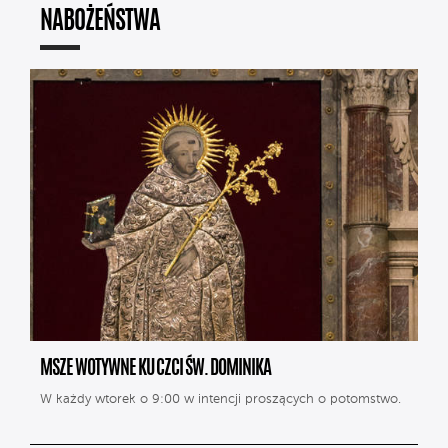
NABOŻEŃSTWA
MSZE WOTYWNE KU CZCI ŚW. DOMINIKA
W każdy wtorek o 9:00 w intencji proszących o potomstwo.