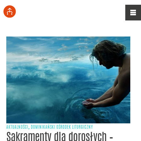
,
AKTUALNOŚCI
DOMINIKAŃSKI OŚRODEK LITURGICZNY
Sakramenty dla dorosłych –