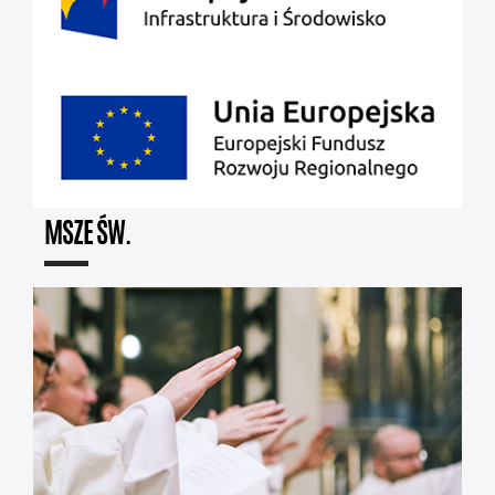
MSZE ŚW.