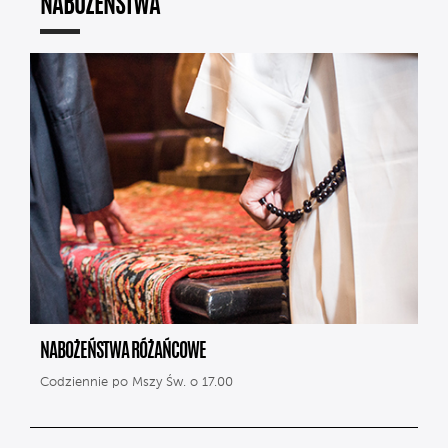
NABOŻEŃSTWA
NABOŻEŃSTWA RÓŻAŃCOWE
Codziennie po Mszy Św. o 17.00