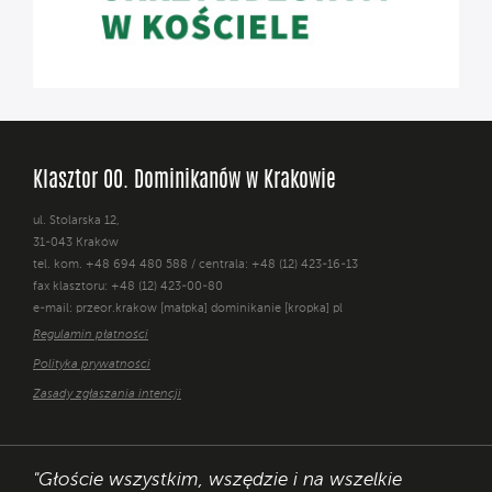
Klasztor OO. Dominikanów w Krakowie
ul. Stolarska 12,
31-043 Kraków
tel. kom. +48 694 480 588 / centrala: +48 (12) 423-16-13
fax klasztoru: +48 (12) 423-00-80
e-mail: przeor.krakow [małpka] dominikanie [kropka] pl
Regulamin płatności
Polityka prywatności
Zasady zgłaszania intencji
"Głoście wszystkim, wszędzie i na wszelkie