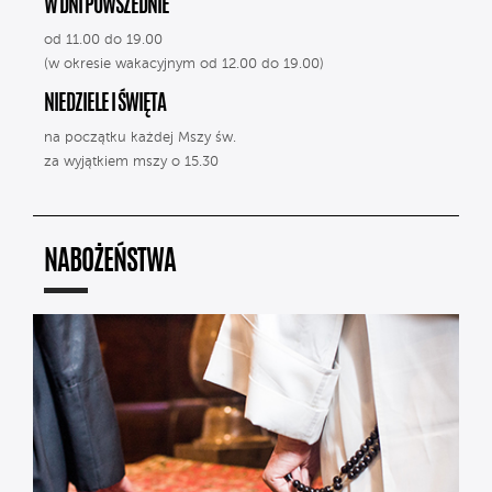
W DNI POWSZEDNIE
od 11.00 do 19.00
(w okresie wakacyjnym od 12.00 do 19.00)
NIEDZIELE I ŚWIĘTA
na początku każdej Mszy św.
za wyjątkiem mszy o 15.30
NABOŻEŃSTWA