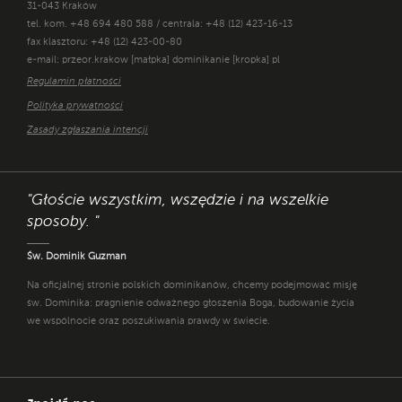
31-043 Kraków
tel. kom. +48 694 480 588 / centrala: +48 (12) 423-16-13
fax klasztoru: +48 (12) 423-00-80
e-mail: przeor.krakow [małpka] dominikanie [kropka] pl
Regulamin płatności
Polityka prywatności
Zasady zgłaszania intencji
"Głoście wszystkim, wszędzie i na wszelkie
sposoby. "
Św. Dominik Guzman
Na oficjalnej stronie polskich dominikanów, chcemy podejmować misję
św. Dominika: pragnienie odważnego głoszenia Boga, budowanie życia
we wspólnocie oraz poszukiwania prawdy w świecie.