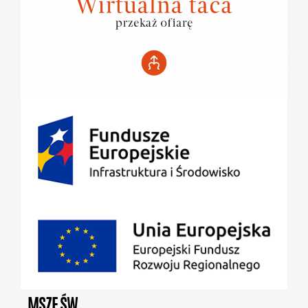
MSZE ŚW.