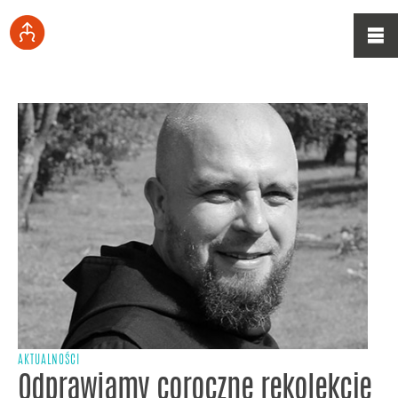
AKTUALNOŚCI
Odprawiamy coroczne rekolekcje