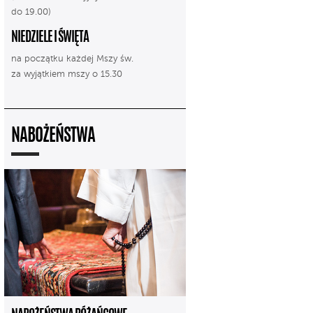
do 19.00)
NIEDZIELE I ŚWIĘTA
na początku każdej Mszy św.
za wyjątkiem mszy o 15.30
NABOŻEŃSTWA