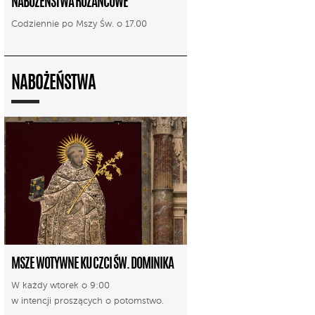
NABOŻEŃSTWA RÓŻAŃCOWE
Codziennie po Mszy Św. o 17.00
NABOŻEŃSTWA
MSZE WOTYWNE KU CZCI ŚW. DOMINIKA
W każdy wtorek o 9:00
w intencji proszących o potomstwo.