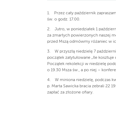
1. Przez cały październik zaprasz
św. o godz. 17.00.
2. Jutro, w poniedziałek 1 paździer
za zmarłych powierzonych naszej m
przed Mszą odmówmy różaniec w ich
3. W przyszłą niedzielę 7 październ
początek zatytułowane „Ile kosztuj
Początek rekolekcji w niedzielę pod
o 19.30 Msza św., a po niej – konfere
4. W miniona niedzielę, podczas kwe
p. Marta Sawicka bracia zebrali 22 19
zapłać za złożone ofiary.