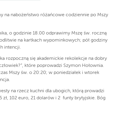
amy na nabożeństwo różańcowe codziennie po Mszy
nika, o godzinie 18.00 odprawimy Mszę św. roczną
odlitwie na kartkach wypominkowych; pół godziny
 intencji.
ika rozpoczną się akademickie rekolekcje na dobry
e człowiek?”, które poprowadzi Szymon Hołownia.
czas Mszy św. o 20:20; w poniedziałek i wtorek
ncja.
sty na rzecz kuchni dla ubogich, którą prowadzi
5 zł, 102 euro, 21 dolarów i 2 funty brytyjskie. Bóg