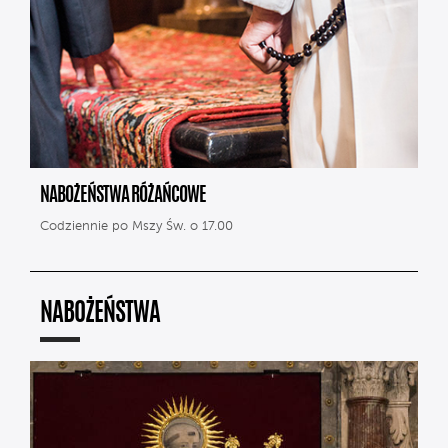
NABOŻEŃSTWA RÓŻAŃCOWE
Codziennie po Mszy Św. o 17.00
NABOŻEŃSTWA