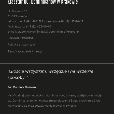
Klasztor OO. Dominikanów w Krakowie
ul. Stolarska 12,
31-043 Kraków
tel. kom. +48 694 480 588 / centrala: +48 (12) 423-16-13
fax klasztoru: +48 (12) 423-00-80
e-mail: przeor.krakow [małpka] dominikanie [kropka] pl
Regulamin płatności
Polityka prywatności
Zasady zgłaszania intencji
"Głoście wszystkim, wszędzie i na wszelkie
sposoby. "
Św. Dominik Guzman
Na oficjalnej stronie polskich dominikanów, chcemy podejmować misję
św. Dominika: pragnienie odważnego głoszenia Boga, budowanie życia
we wspólnocie oraz poszukiwania prawdy w świecie.