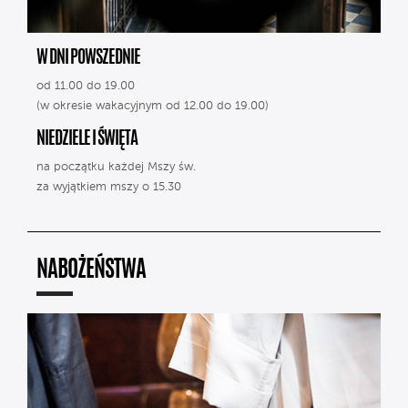
W DNI POWSZEDNIE
od 11.00 do 19.00
(w okresie wakacyjnym od 12.00 do 19.00)
NIEDZIELE I ŚWIĘTA
na początku każdej Mszy św.
za wyjątkiem mszy o 15.30
NABOŻEŃSTWA