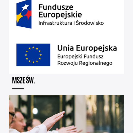
MSZE ŚW.