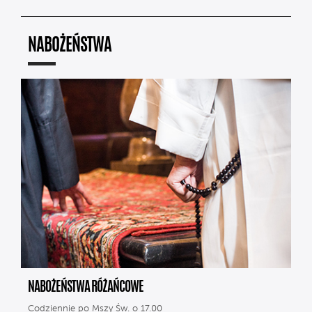
NABOŻEŃSTWA
NABOŻEŃSTWA RÓŻAŃCOWE
Codziennie po Mszy Św. o 17.00