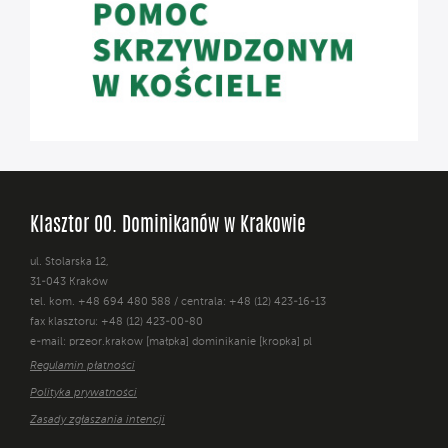
Klasztor OO. Dominikanów w Krakowie
ul. Stolarska 12,
31-043 Kraków
tel. kom. +48 694 480 588 / centrala: +48 (12) 423-16-13
fax klasztoru: +48 (12) 423-00-80
e-mail: przeor.krakow [małpka] dominikanie [kropka] pl
Regulamin płatności
Polityka prywatności
Zasady zgłaszania intencji