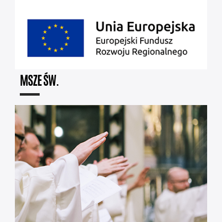
MSZE ŚW.