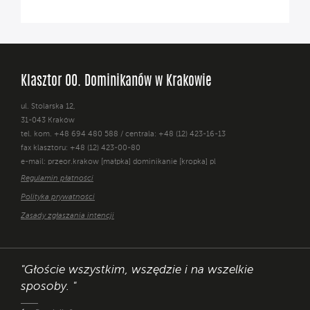
Klasztor OO. Dominikanów w Krakowie
ul. Stolarska 12,
31-043 Kraków
tel. kom. +48 694 480 588 / centrala: +48 (12) 423-16-13
fax klasztoru: +48 (12) 423-00-80
e-mail: przeor.krakow [małpka] dominikanie [kropka] pl
Regulamin płatności
Polityka prywatności
Zasady zgłaszania intencji
"Głoście wszystkim, wszędzie i na wszelkie
sposoby. "