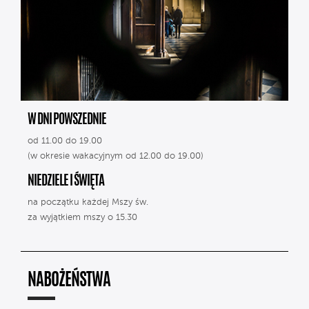
W DNI POWSZEDNIE
od 11.00 do 19.00
(w okresie wakacyjnym od 12.00 do 19.00)
NIEDZIELE I ŚWIĘTA
na początku każdej Mszy św.
za wyjątkiem mszy o 15.30
NABOŻEŃSTWA